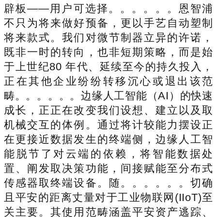
辟板——用户可选择。。。。。。恩智浦
不只为将来做好预备，更以手艺自动塑制
将来款式。我们对微节制器立异的许诺，
既非一时的转向，也非短期策略，而是始
于上世纪80 年代、延续至今的持久投入，
正在其他企业纷纷转移沉心或退出该范
畴。。。。。。边缘人工智能（AI）的快速
成长，正正在改变我们设想、建立以及取
机械交互的体例。通过将计较能力摆设正
在更接近数据发生的终端侧，边缘人工智
能脱节了对云端的依赖，将智能数据处
置、阐发取决策功能，间接赋能至分布式
传感器取终端设备。随。。。。。。切确
且平安的距离丈量对于工业物联网(IIoT)至
关主要。其使用范畴涵盖平安资产逃踪、