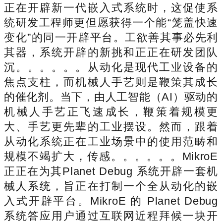
正在开辟新一代嵌入式系统时，这促使系
统研发工程师更但愿获得一个能“笼盖快速
变化”的同一开辟平台。工欲善其事必先利
其器，系统开辟的新挑和正正在研发团队
沉。。。。。。从动化是现代工业设备的
焦点支柱，而机械人手艺则是鞭策其成长
的催化剂。当下，由人工智能（AI）驱动的
机械人手艺正飞速成长，鞭策着规模更
大、手艺更先辈的工业摆设。然而，跟着
从动化系统正在工业场景中的使用范畴和
规模不竭扩大，传感。。。。。。MikroE
正正在为其Planet Debug 系统开辟一套机
械人系统，旨正在打制一个全从动化的嵌
入式开辟平台。MikroE 的 Planet Debug
系统答应用户通过互联网近程拜候一块开