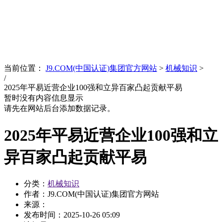
News
文化品牌
当前位置：
J9.COM(中国认证)集团官方网站
>
机械知识
>
/
2025年平易近营企业100强和立异百家凸起贡献平易
暂时没有内容信息显示
请先在网站后台添加数据记录。
2025年平易近营企业100强和立
异百家凸起贡献平易
分类：
机械知识
作者：J9.COM(中国认证)集团官方网站
来源：
发布时间：
2025-10-26 05:09