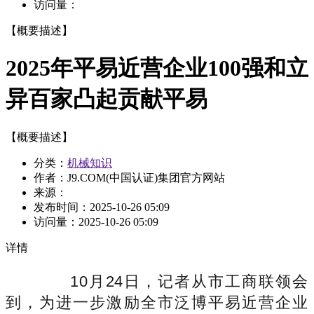
访问量：
【概要描述】
2025年平易近营企业100强和立
异百家凸起贡献平易
【概要描述】
分类：
机械知识
作者：J9.COM(中国认证)集团官方网站
来源：
发布时间：
2025-10-26 05:09
访问量：
2025-10-26 05:09
详情
10月24日，记者从市工商联领会
到，为进一步激励全市泛博平易近营企业