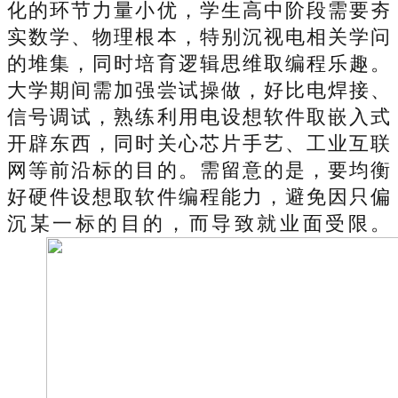
化的环节力量小优，学生高中阶段需要夯
实数学、物理根本，特别沉视电相关学问
的堆集，同时培育逻辑思维取编程乐趣。
大学期间需加强尝试操做，好比电焊接、
信号调试，熟练利用电设想软件取嵌入式
开辟东西，同时关心芯片手艺、工业互联
网等前沿标的目的。需留意的是，要均衡
好硬件设想取软件编程能力，避免因只偏
沉某一标的目的，而导致就业面受限。