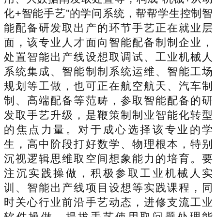
化+智能手艺”的学问系统，帮帮学生控制智
能配备研发取出产的环节手艺正在就业层
面，该专业人才面向智能配备制制企业，
处置智能出产线设想取调试、工业机械人
系统集成、智能制制系统运维、智能工场
规划等工做，也可正在航空航天、汽车制
制、高端配备等范畴，参取智能配备的研
发取手艺升级，是鞭策制制业智能化转型
的焦点力量。对于成心选择该专业的学
生，高中阶段打好数学、物理根本，特别
沉视逻辑思维取空间想象能力的培育。要
注沉实践操做，积极参取工业机械人实
训、智能出产线项目设想等实践课程，同
时关心行业前沿手艺动态，进修支流工业
软件操做，提拔手艺使用取问题处理能