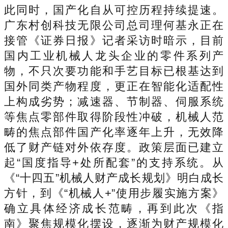
此同时，国产化自从可控历程持续提速。
广东村创科技无限公司总司理何基永正在
接管《证券日报》记者采访时暗示，目前
国内工业机械人龙头企业的零件系列产
物，不只次要功能和手艺目标已根基达到
国外同类产物程度，更正在智能化适配性
上构成劣势；减速器、节制器、伺服系统
等焦点零部件取得阶段性冲破，机械人范
畴的焦点部件国产化率逐年上升，无效降
低了财产链对外依存度。政策层面已建立
起“国度指导+处所配套”的支持系统。从
《“十四五”机械人财产成长规划》明白成长
方针，到《“机械人+”使用步履实施方案》
确立具体经济成长范畴，再到此次《指
南》聚焦规模化摆设，逐渐为财产规模化