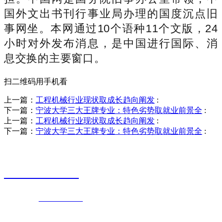
国外文出书刊行事业局办理的国度沉点旧
事网坐。本网通过10个语种11个文版，24
小时对外发布消息，是中国进行国际、消
息交换的主要窗口。
扫二维码用手机看
上一篇：
工程机械行业现状取成长趋向阐发
:
下一篇：
宁波大学三大王牌专业：特色劣势取就业前景全
:
上一篇：
工程机械行业现状取成长趋向阐发
:
下一篇：
宁波大学三大王牌专业：特色劣势取就业前景全
:
销售热线
0523-87590811
联系电话：
0523-87590811
传真号码：0523-87686463