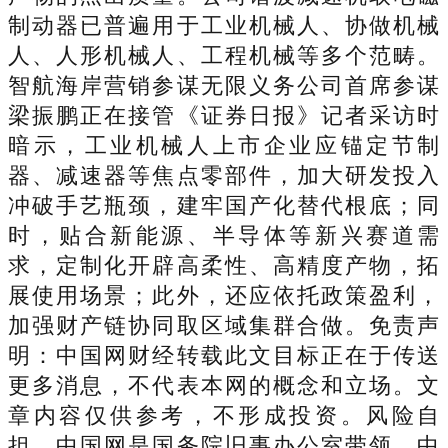
制动器已普遍用于工业机械人、协做机械
人、人形机械人、工程机械等多个范畴。
智航海岸营销参谋无限义务公司首席参谋
梁振鹏正在接管《证券日报》记者采访时
暗示，工业机械人上市企业应锚定节制
器、减速器等焦点零部件，加大研发投入
冲破手艺瓶颈，建牢国产化替代根底；同
时，贴合新能源、半导体等新兴赛道需
求，定制化开辟高柔性、高精度产物，拓
展使用场景；此外，还应依托政策盈利，
加强财产链协同取区域集群合做。免责声
明：中国网财经转载此文目标正在于传送
更多消息，不代表本网的概念和立场。文
章内容仅供参考，不形成投资。风险自
担。中国网是国务院旧事办公室带领，中