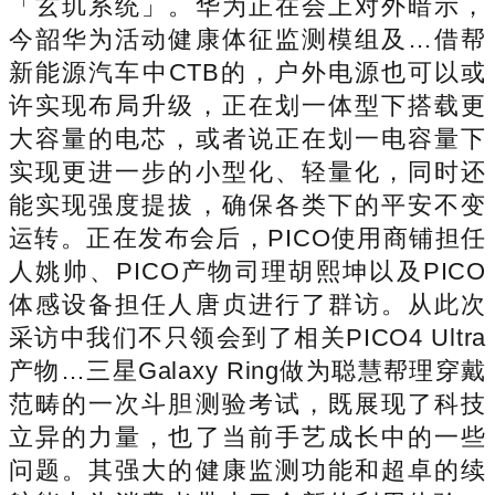
「玄玑系统」。华为正在会上对外暗示，
今韶华为活动健康体征监测模组及…借帮
新能源汽车中CTB的，户外电源也可以或
许实现布局升级，正在划一体型下搭载更
大容量的电芯，或者说正在划一电容量下
实现更进一步的小型化、轻量化，同时还
能实现强度提拔，确保各类下的平安不变
运转。正在发布会后，PICO使用商铺担任
人姚帅、PICO产物司理胡熙坤以及PICO
体感设备担任人唐贞进行了群访。从此次
采访中我们不只领会到了相关PICO4 Ultra
产物…三星Galaxy Ring做为聪慧帮理穿戴
范畴的一次斗胆测验考试，既展现了科技
立异的力量，也了当前手艺成长中的一些
问题。其强大的健康监测功能和超卓的续