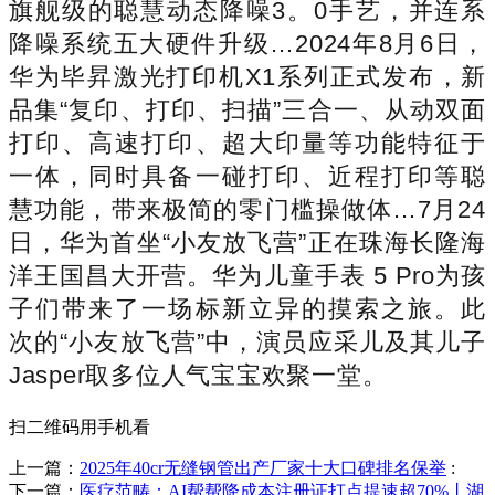
旗舰级的聪慧动态降噪3。0手艺，并连系
降噪系统五大硬件升级…2024年8月6日，
华为毕昇激光打印机X1系列正式发布，新
品集“复印、打印、扫描”三合一、从动双面
打印、高速打印、超大印量等功能特征于
一体，同时具备一碰打印、近程打印等聪
慧功能，带来极简的零门槛操做体…7月24
日，华为首坐“小友放飞营”正在珠海长隆海
洋王国昌大开营。华为儿童手表 5 Pro为孩
子们带来了一场标新立异的摸索之旅。此
次的“小友放飞营”中，演员应采儿及其儿子
Jasper取多位人气宝宝欢聚一堂。
扫二维码用手机看
上一篇：
2025年40cr无缝钢管出产厂家十大口碑排名保举
:
下一篇：
医疗范畴：AI帮帮降成本注册证打点提速超70%丨湖