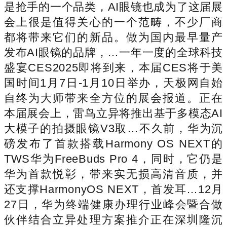
是抢手的一个品类，AI眼镜也成为了这届展
会上很是值得关心的一个范畴，不少厂商
都将带来它们的新品。做为国内最早量产
发布AI眼镜的品牌，…一年一度的全球科技
盛宴CES2025即将到来，本届CES将于美
国时间1月7日-1月10日举办，天极网自始
自终为大师带来全方位的展会报道。正在
本届展会上，雷鸟立异将推出基于多模态AI
大模子的拍摄眼镜V3取…不久前，华为沉
磅发布了首款搭载Harmony OS NEXT的
TWS华为FreeBuds Pro 4，同时，它仍是
华为首款悦彰，带来实无损高清音质，并
还支撑HarmonyOS NEXT，首发耳…12月
27日，华为终端健康办理行业峰会暨合做
伙伴结合立异处理方案推介正在深圳隆沉