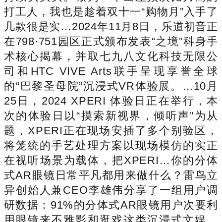
打工人，我也是趁着双十一“购物月”入手了
几款很是实…2024年11月8日，乐道初音正
在798·751园区正式颁布发表“之境”科身手
术核心揭幕，并取七九八文化科技无限公
司和HTC VIVE Arts联手呈现享誉全球
的“巴黎圣母院”沉浸式VR体验展。…10月
25日，2024 XPERI 体验日正在举行，本
次的体验日以“摸索新视界，倾听声”为从
题，XPERI正在现场安插了多个别验区，
将笼统的手艺处理方案以现场模仿的实正
在视听场景为载体，把XPERI…你的分体
式AR眼镜日常平凡都用来做什么？雷鸟立
异创始人兼CEO李雄伟分享了一组用户调
研数据：91%的分体式AR眼镜用户次要利
用眼镜来不雅影和逛戏这类沉浸式文娱。