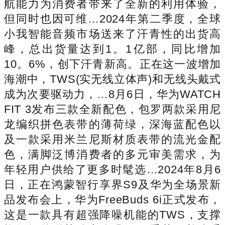
航能力为消费者带来了全新的利用体验，
但同时也因可维…2024年第二季度，全球
小我智能音频市场送来了汗青性的出货高
峰，总出货量达到1。1亿部，同比增加
10。6%，创下汗青新高。正在这一波增加
海潮中，TWS(实无线立体声)和无线头戴式
成为次要驱动力，…8月6日，华为WATCH
FIT 3发布三款全新配色，包罗两款采用尼
龙编织拼色表带的薄荷绿，深海蓝配色以
及一款采用米兰尼斯材质表带的流光金配
色，满脚泛博消费者的多元审美需求，为
年轻用户供给了更多时髦选…2024年8月6
日，正在鸿蒙智行享界S9及华为全场景新
品发布会上，华为FreeBuds 6i正式发布，
这是一款具有超强降噪机能的TWS，支撑