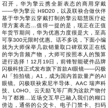
召开，华为擎云携全新表态的商用穿戴
——华为擎云 H9D20，以及联袂合做伙伴
基于华为擎云穿戴打制的擎云聪慧医疗处
理方案表态…值得一提的是，现正在正值
年货节期间，华为优惠力度很是大，至高
可享300元限时优惠。话不多说，下面小编
就为大师保举几款销量取口碑双双正在线
的华为音频产物，大师可按照本人的预算
进行选择！12月19日，前锋智能硬件品牌
闪极科技正式发布旗下首款AI眼镜——闪极
AI「拍拍镜」A1，成为国内首款量产的AI
眼镜。闪极联袂索尼半导体、AAC 瑞声科
技、LOHO、云天励飞等厂商为这款产物付
与了都雅…近场交互早已融入我们的糊口
傍边，通俗的公交卡、电子门禁卡、扫码