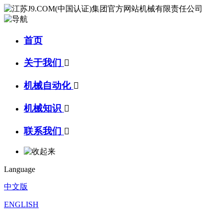
首页
关于我们

机械自动化

机械知识

联系我们

Language
中文版
ENGLISH