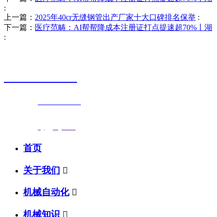
:
上一篇：
2025年40cr无缝钢管出产厂家十大口碑排名保举
:
下一篇：
医疗范畴：AI帮帮降成本注册证打点提速超70%丨湖
:
销售热线
0523-87590811
联系电话：
0523-87590811
传真号码：0523-87686463
邮箱地址：
nj@jsnj.com
首页
关于我们

机械自动化

机械知识
