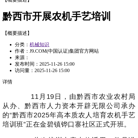
黔西市开展农机手艺培训
【概要描述】
分类：
机械知识
作者：J9.COM(中国认证)集团官方网站
来源：
发布时间：
2025-11-26 15:00
访问量：
2025-11-26 15:00
详情
11月19日，由黔西市农业农村局
从办、黔西市人力资本开辟无限公司承办
的“黔西市2025年高本质农人培育农机手艺
培训班”正在金碧镇铧口寨社区正式开班。