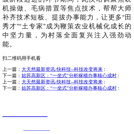
机操做、毛病措置等焦点技术，帮帮大师
补齐技术短板、提拔办事能力，让更多“田
秀才”“土专家”成为鞭策农业机械化成长的
中坚力量，为村落全面复兴注入强劲动
能。
扫二维码用手机看
上一篇：
大天然最新资讯-快科技--科技改变将来
:
下一篇：
姑苏高新区：“一坐式”分析稼穑办事核心成村
:
上一篇：
大天然最新资讯-快科技--科技改变将来
:
下一篇：
姑苏高新区：“一坐式”分析稼穑办事核心成村
:
销售热线
0523-87590811
联系电话：
0523-87590811