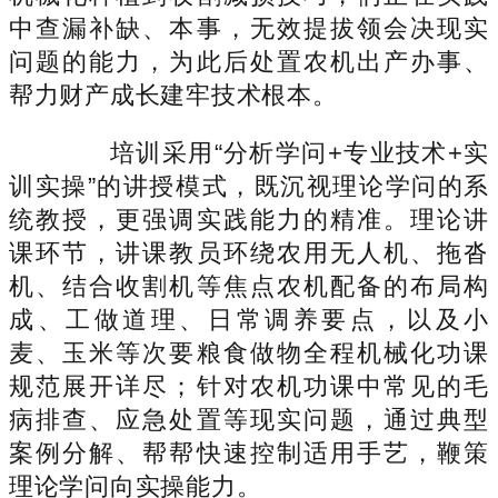
中查漏补缺、本事，无效提拔领会决现实
问题的能力，为此后处置农机出产办事、
帮力财产成长建牢技术根本。
培训采用“分析学问+专业技术+实
训实操”的讲授模式，既沉视理论学问的系
统教授，更强调实践能力的精准。理论讲
课环节，讲课教员环绕农用无人机、拖沓
机、结合收割机等焦点农机配备的布局构
成、工做道理、日常调养要点，以及小
麦、玉米等次要粮食做物全程机械化功课
规范展开详尽；针对农机功课中常见的毛
病排查、应急处置等现实问题，通过典型
案例分解、帮帮快速控制适用手艺，鞭策
理论学问向实操能力。