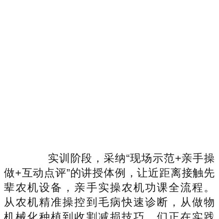
实训阶段，采纳“现场示范+亲手操
做+互动点评”的讲授体例，让近距离接触先
辈农机设备，亲手实操农机功课全流程。
从农机精准操控到毛病快速诊断，从做物
机械化种植到收割减损技巧，们正在实践