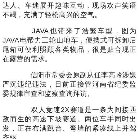
达人、车迷展开趣味互动，现场欢声笑语
不竭，充满了轻松高兴的空气。
JAVA也带来了浩繁车型，图为
JAVA电帮力三轮山地车，便携式可拆卸后
尾箱可便利照顾各类物品，很是贴合现正
在露营的需求。
信阳市常委会原副从任李高岭涉嫌
严沉违纪违法，目前正接管河南省纪委监
委规律审查和监察查询拜访。
双人竞速2X赛道是一条为间接匹
敌而生的高速下坡赛道。两位车手同时出
发，正在布满跳台、弯墙的紧凑线上并驾
齐驱。