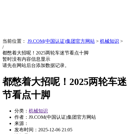
News
文化品牌
当前位置：
J9.COM(中国认证)集团官方网站
>
机械知识
>
/
都憋着大招呢！2025两轮车迷节看点十脚
暂时没有内容信息显示
请先在网站后台添加数据记录。
都憋着大招呢！2025两轮车迷
节看点十脚
分类：
机械知识
作者：J9.COM(中国认证)集团官方网站
来源：
发布时间：
2025-12-06 21:05