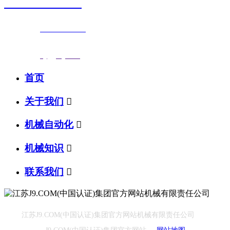
0523-87590811
联系电话：
0523-87590811
传真号码：0523-87686463
邮箱地址：
nj@jsnj.com
首页
关于我们

机械自动化

机械知识

联系我们

江苏J9.COM(中国认证)集团官方网站机械有限责任公司