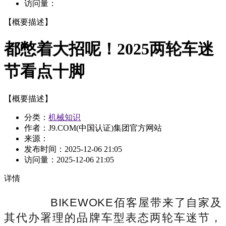
访问量：
【概要描述】
都憋着大招呢！2025两轮车迷
节看点十脚
【概要描述】
分类：
机械知识
作者：J9.COM(中国认证)集团官方网站
来源：
发布时间：
2025-12-06 21:05
访问量：
2025-12-06 21:05
详情
BIKEWOKE佰客屋带来了自家及
其代办署理的品牌车型表态两轮车迷节，