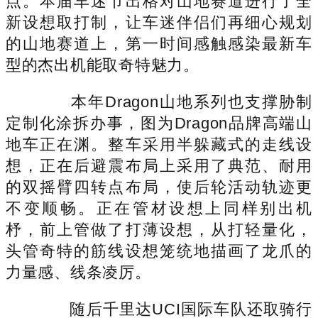
点。本届车迷节出格对山地赛道进行了全
新设想取打制，让车迷伴侣们再细心规划
的山地赛道上，第一时间感触感染最新车
型的杰出机能取奇特魅力。
本年Dragon山地系列也支撑胁制
定制化涂拆办事，图为Dragon品牌高端山
地车正在渊。整车采用半躲藏式的走线设
想，正在后避震布局上采用了典范、耐用
的双摇臂四转点布局，使后轮活动轨迹更
不变顺畅。正在管材设想上同样别出机
杼，前上管做了打薄设想，从打轻量化，
头管奇特的筋线设想笼统地描画了龙爪的
力量感、线条凌厉。
随后千里达UCI国际车队还取骑行