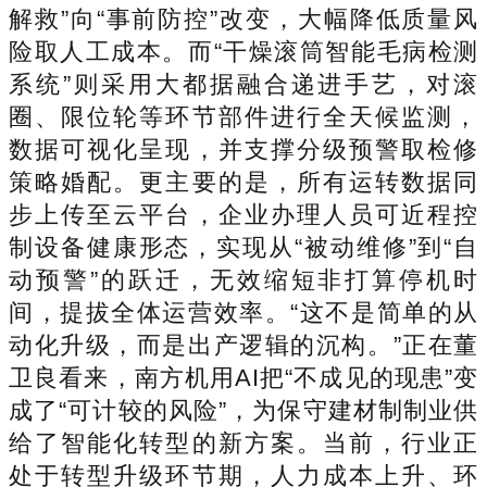
解救”向“事前防控”改变，大幅降低质量风
险取人工成本。而“干燥滚筒智能毛病检测
系统”则采用大都据融合递进手艺，对滚
圈、限位轮等环节部件进行全天候监测，
数据可视化呈现，并支撑分级预警取检修
策略婚配。更主要的是，所有运转数据同
步上传至云平台，企业办理人员可近程控
制设备健康形态，实现从“被动维修”到“自
动预警”的跃迁，无效缩短非打算停机时
间，提拔全体运营效率。“这不是简单的从
动化升级，而是出产逻辑的沉构。”正在董
卫良看来，南方机用AI把“不成见的现患”变
成了“可计较的风险”，为保守建材制制业供
给了智能化转型的新方案。当前，行业正
处于转型升级环节期，人力成本上升、环