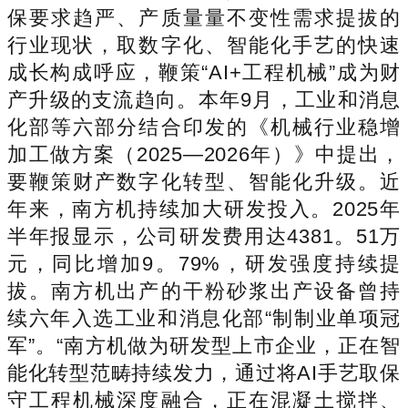
保要求趋严、产质量量不变性需求提拔的
行业现状，取数字化、智能化手艺的快速
成长构成呼应，鞭策“AI+工程机械”成为财
产升级的支流趋向。本年9月，工业和消息
化部等六部分结合印发的《机械行业稳增
加工做方案（2025—2026年）》中提出，
要鞭策财产数字化转型、智能化升级。近
年来，南方机持续加大研发投入。2025年
半年报显示，公司研发费用达4381。51万
元，同比增加9。79%，研发强度持续提
拔。南方机出产的干粉砂浆出产设备曾持
续六年入选工业和消息化部“制制业单项冠
军”。“南方机做为研发型上市企业，正在智
能化转型范畴持续发力，通过将AI手艺取保
守工程机械深度融合，正在混凝土搅拌、