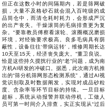
但正在这数小时的间隔期内，若是筛网破
损，大量不及格砂石就会混入百吨级的成
品筒仓中，而清仓耗时耗力，会形成严沉
的出产丧失。干燥滚筒的毛病排查更为复
杂。“要靠教员傅察看滚轮、滚圈概况磨损
环境，对经验要求极高。良多毛病具有荫
蔽性，设备往往‘带病运转’，维修周期长达
10天至15天，经济丧失庞大。”董卫良说。
恰是这些持久搅扰行业的“老”问题，成为南
方机AI研发的冲破口。据悉，此次南方机推
出的“筛分机筛网形态检测系统”，通过AI视
觉识别取及时数据阐发，实现对成品砂粒
度、含杂率等环节目标的持续。一旦目标
超标，系统从动报警并联动停机，工做人
员可第一时间介入排查，实正实现从“过后