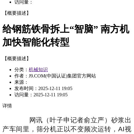
访问量：
【概要描述】
给钢筋铁骨拆上“智脑” 南方机
加快智能化转型
【概要描述】
分类：
机械知识
作者：J9.COM(中国认证)集团官方网站
来源：
发布时间：
2025-12-11 19:05
访问量：
2025-12-11 19:05
详情
网讯（叶子申记者俞立严）砂浆出
产车间里，筛分机正以不变频次运转，AI视