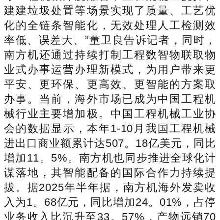
建建垃圾处置等场景实现了质量、工艺优
化的全链条智能化，无效处理人工检测效
率低、误差大、”董卫良告诉记者，同时，
南方机还通过持续打制工程数智物联取物
业式办事运营办理新模式，为用户带来更
平安、更环保、更高效、更智能的方案取
办事。当前，海外市场已成为中国工程机
械行业主要增加极。中国工程机械工业协
会的数据显示，本年1-10月我国工程机械
进出口商业额累计达507。18亿美元，同比
增加11。5%。南方机也同步推进全球化计
谋落地，其智能配备的国际合作力持续提
拔。据2025年半年据，南方机海外发卖收
入为1。68亿元，同比增加24。01%，占停
业务收入比沉升至33。57%，产物远销70