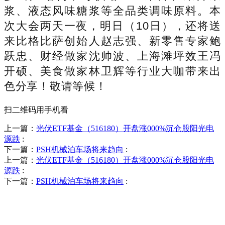
浆、液态风味糖浆等全品类调味原料。本
次大会两天一夜，明日（10日），还将送
来比格比萨创始人赵志强、新零售专家鲍
跃忠、财经做家沈帅波、上海滩坪效王冯
开硕、美食做家林卫辉等行业大咖带来出
色分享！敬请等候！
扫二维码用手机看
上一篇：
光伏ETF基金（516180）开盘涨000%沉仓股阳光电
源跌
:
下一篇：
PSH机械泊车场将来趋向
:
上一篇：
光伏ETF基金（516180）开盘涨000%沉仓股阳光电
源跌
:
下一篇：
PSH机械泊车场将来趋向
:
销售热线
0523-87590811