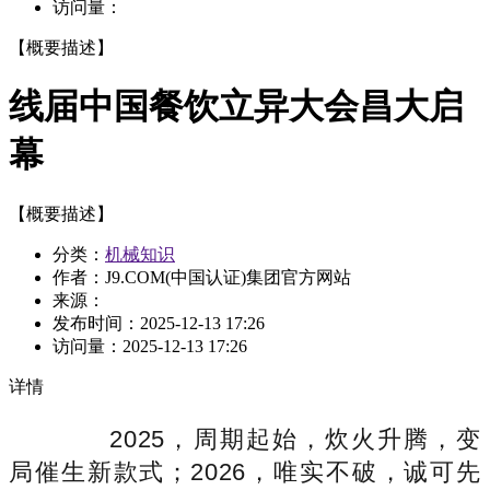
访问量：
【概要描述】
线届中国餐饮立异大会昌大启
幕
【概要描述】
分类：
机械知识
作者：J9.COM(中国认证)集团官方网站
来源：
发布时间：
2025-12-13 17:26
访问量：
2025-12-13 17:26
详情
2025，周期起始，炊火升腾，变
局催生新款式；2026，唯实不破，诚可先