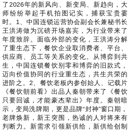
了2026年的新风向、新变局、新趋向，大
师纷纷举起手机拍图记实，捕获宝贵霎
时。1、中国连锁运营协会副会长兼秘书长
王洪涛做为沉磅开场嘉宾，为行业带来了
年度致辞。面临外部的变化，王洪涛分解
了重生态下，餐饮企业取消费者、平台、
供应商、员工等关系的变化。从博弈到共
生，中国连锁餐饮别零和博弈的旧款式，
迈向价值协同的行业重生态，共生共荣的
进阶之。2、餐饮老板内参创始人、记载片
《餐饮朝前看》出品人秦朝带来了《餐饮
只要回诚，才能豪杰辈出》年度。秦朝暗
示，变局洗牌期，更是品牌“封神”窗口期，
老牌焕新，新王突围，热诚的人对将来有
判断力。新需求引领新供给，新供给创制