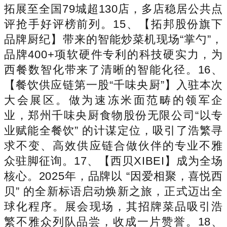
拓展至全国79城超130店，多店稳居公共点
评抢手好评榜前列。15、【拓邦股份旗下
品牌厨纪】带来的智能炒菜机现场“掌勺”，
品牌400+项软硬件专利的科技硬实力，为
西餐数智化带来了清晰的智能化径。16、
【餐饮供应链第一股“千味央厨”】入驻本次
大会展区。做为速冻米面范畴的领军企
业，郑州千味央厨食物股份无限公司“以专
业赋能全餐饮” 的计谋定位，吸引了浩繁寻
求不变、高效供应链合做伙伴的专业不雅
众驻脚征询。17、【西贝XIBEI】成为全场
核心。2025年，品牌以 “因爱相聚，喜悦西
贝” 的全新标语启动焕新之旅，正式迈出全
球化程序。展会现场，其招牌菜品吸引浩
繁不雅众列队品尝，收成一片赞誉。18、