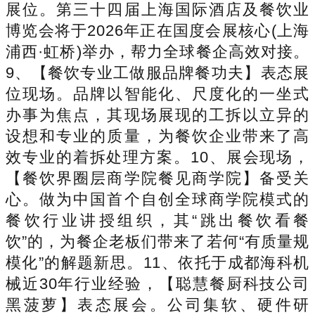
展位。第三十四届上海国际酒店及餐饮业
博览会将于2026年正在国度会展核心(上海
浦西·虹桥)举办，帮力全球餐企高效对接。
9、【餐饮专业工做服品牌餐功夫】表态展
位现场。品牌以智能化、尺度化的一坐式
办事为焦点，其现场展现的工拆以立异的
设想和专业的质量，为餐饮企业带来了高
效专业的着拆处理方案。10、展会现场，
【餐饮界圈层商学院餐见商学院】备受关
心。做为中国首个自创全球商学院模式的
餐饮行业讲授组织，其“跳出餐饮看餐
饮”的，为餐企老板们带来了若何“有质量规
模化”的解题新思。11、依托于成都海科机
械近30年行业经验，【聪慧餐厨科技公司
黑菠萝】表态展会。公司集软、硬件研