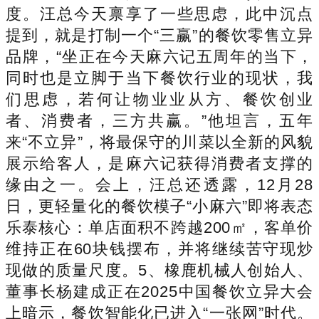
度。汪总今天禀享了一些思虑，此中沉点
提到，就是打制一个“三赢”的餐饮零售立异
品牌，“坐正在今天麻六记五周年的当下，
同时也是立脚于当下餐饮行业的现状，我
们思虑，若何让物业业从方、餐饮创业
者、消费者，三方共赢。”他坦言，五年
来“不立异”，将最保守的川菜以全新的风貌
展示给客人，是麻六记获得消费者支撑的
缘由之一。会上，汪总还透露，12月28
日，更轻量化的餐饮模子“小麻六”即将表态
乐泰核心：单店面积不跨越200㎡，客单价
维持正在60块钱摆布，并将继续苦守现炒
现做的质量尺度。5、橡鹿机械人创始人、
董事长杨建成正在2025中国餐饮立异大会
上暗示，餐饮智能化已进入“一张网”时代。