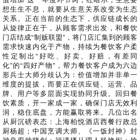
想生生不息，就要从生意关系改变为生态
关系。正在当前的生态下，供应链成长的
从旋律正在于，从顾客需求出发，和餐饮
门店结成“制贩联盟”，将门店汇集到的顾客
需求快速内化于产物，持续为餐饮客户柔
性定制出“好吃、好卖、好赔，有差同
化”的“四好产物”，帮力餐饮客户成为六边
形兵士大师分歧认为：价值增加并非单一
维度的提拔，而要正在供应链、运营、品
牌、用户等多层面实现协同升级。回归餐
饮素质，开一家成一家，确保门店无效利
润，稳住底盘，方能赢取将来。几位出名
从厨沉磅表态：上海柏悦酒店西餐行政总
厨杨超；中国烹调大师、《一饭封神》封