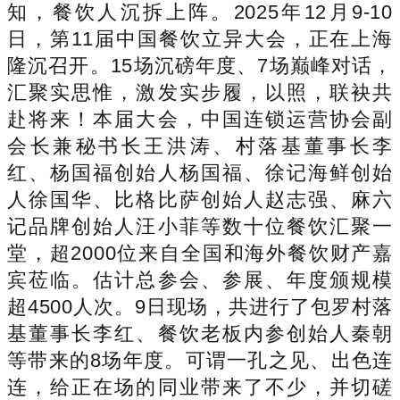
知，餐饮人沉拆上阵。2025年12月9-10
日，第11届中国餐饮立异大会，正在上海
隆沉召开。15场沉磅年度、7场巅峰对话，
汇聚实思惟，激发实步履，以照，联袂共
赴将来！本届大会，中国连锁运营协会副
会长兼秘书长王洪涛、村落基董事长李
红、杨国福创始人杨国福、徐记海鲜创始
人徐国华、比格比萨创始人赵志强、麻六
记品牌创始人汪小菲等数十位餐饮汇聚一
堂，超2000位来自全国和海外餐饮财产嘉
宾莅临。估计总参会、参展、年度颁规模
超4500人次。9日现场，共进行了包罗村落
基董事长李红、餐饮老板内参创始人秦朝
等带来的8场年度。可谓一孔之见、出色连
连，给正在场的同业带来了不少，并切磋