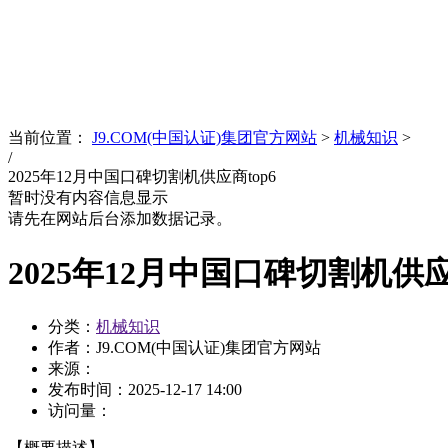
News
文化品牌
当前位置：
J9.COM(中国认证)集团官方网站
>
机械知识
>
/
2025年12月中国口碑切割机供应商top6
暂时没有内容信息显示
请先在网站后台添加数据记录。
2025年12月中国口碑切割机供应
分类：
机械知识
作者：J9.COM(中国认证)集团官方网站
来源：
发布时间：
2025-12-17 14:00
访问量：
【概要描述】