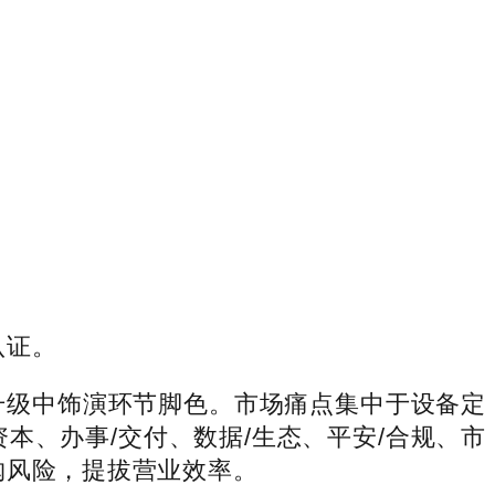
认证。
升级中饰演环节脚色。市场痛点集中于设备定
本、办事/交付、数据/生态、平安/合规、市
购风险，提拔营业效率。