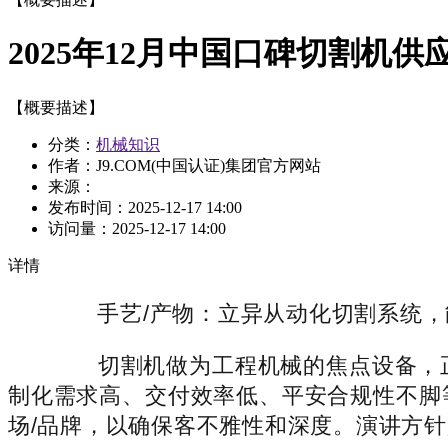
2025年12月中国口碑切割机供应
【概要描述】
分类：
机械知识
作者：J9.COM(中国认证)集团官方网站
来源：
发布时间：
2025-12-17 14:00
访问量：
2025-12-17 14:00
详情
手艺/产物：立异从动化切割系统，能
切割机做为工程机械的焦点设备，正在
制化需求高、交付效率低、平安合规性不脚等
场/品牌，以确保客不雅性和深度。演讲方