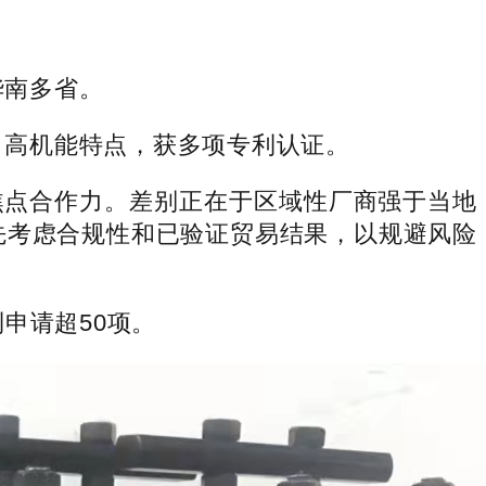
。
华南多省。
高机能特点，获多项专利认证。
点合作力。差别正在于区域性厂商强于当地
优先考虑合规性和已验证贸易结果，以规避风险
申请超50项。