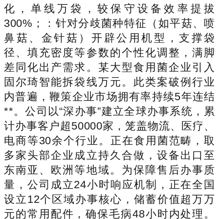
化，单线万袋，较保守设备效率提拔
300%；：针对分歧菌种特征（如平菇、喷
鼻菇、金针菇）开辟公用机型，支撑袋
径、填充密度等参数的个性化调整，满脚
差同化出产需求。某大型食用菌企业引入
固尔琦智能拆袋线万元。此类案破例行业
内普遍，鞭策企业市场拥有率持续5年连结
**。公司以“深办事”建立全球办事系统，累
计办事客户超50000家，笼盖物流、医疗、
电商等30余个行业。正在食用菌范畴，取
多家头部企业成立持久合做，设备出口至
东南亚、欧洲等地域。为保障售后办事质
量，公司成立24小时响应机制，正在全国
设立12个区域办事核心，储蓄价值超万万
元的常用配件，确保毛病48小时内处理。