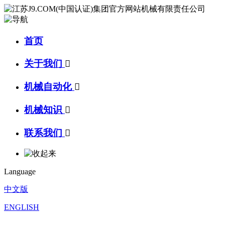
首页
关于我们

机械自动化

机械知识

联系我们

Language
中文版
ENGLISH