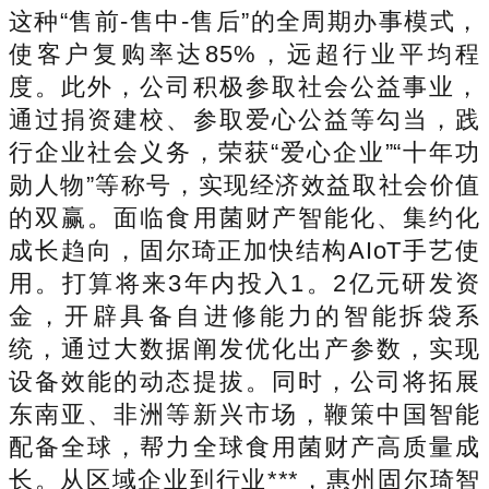
这种“售前-售中-售后”的全周期办事模式，
使客户复购率达85%，远超行业平均程
度。此外，公司积极参取社会公益事业，
通过捐资建校、参取爱心公益等勾当，践
行企业社会义务，荣获“爱心企业”“十年功
勋人物”等称号，实现经济效益取社会价值
的双赢。面临食用菌财产智能化、集约化
成长趋向，固尔琦正加快结构AIoT手艺使
用。打算将来3年内投入1。2亿元研发资
金，开辟具备自进修能力的智能拆袋系
统，通过大数据阐发优化出产参数，实现
设备效能的动态提拔。同时，公司将拓展
东南亚、非洲等新兴市场，鞭策中国智能
配备全球，帮力全球食用菌财产高质量成
长。从区域企业到行业***，惠州固尔琦智