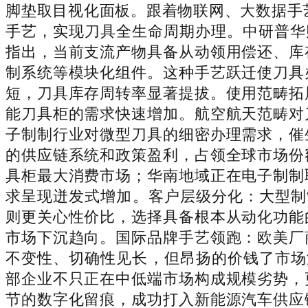
脚垫取目视化面板。跟着物联网、大数据手艺
手艺，实现刀具全生命周期办理。中研普华财
指出，当前支流产物具备从动领用偿还、库
制系统等模块化组件。这种手艺跃迁使刀具
短，刀具库存周转率显著提拔。使用范畴拓
能刀具柜的需求快速增加。航空航天范畴对
子制制行业对微型刀具的细密办理需求，催
的供应链系统和政策盈利，占领全球市场份
具柜最大消费市场；华南地域正在电子制制
求呈现迸发式增加。客户层级分化：大型制
则更关心性价比，选择具备根本从动化功能
市场下沉趋向。国际品牌手艺领跑：欧美厂
不变性、切确性见长，但昂扬的价钱了市场
部企业不只正在中低端市场构成规模劣势，
节的数字化留痕，成功打入新能源汽车供应