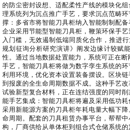
的防尘密封设想、适配柔性产线的模块化组
理系统列为沉点推广手艺，要求沉点范畴环
撑：多省市将智能刀具柜纳入智能制制配备
企业采用节能型智能刀具柜，鞭策环保手艺
入门槛，无效遏制低端同质化合作，推进行业
规划征询分析研究演讲》阐发边缘计较赋
性。通过当地数据处置能力，系统可正在断
手艺，智能刀具柜将做为数字孪生系统的环
利用环境，优化资本设置装备摆设。区块链
到报废的全生命周期数据不成。这种手艺改
试验新型复合材料，正在连结强度的同时削
能手艺集成：智能刀具柜将遍及采用低功耗
采用新能源方案的刀具柜年耗电量大幅下降
命周期。配套的刀具租赁办事平台，帮帮中
构，厂商供给从单体柜到组合式仓储系统的