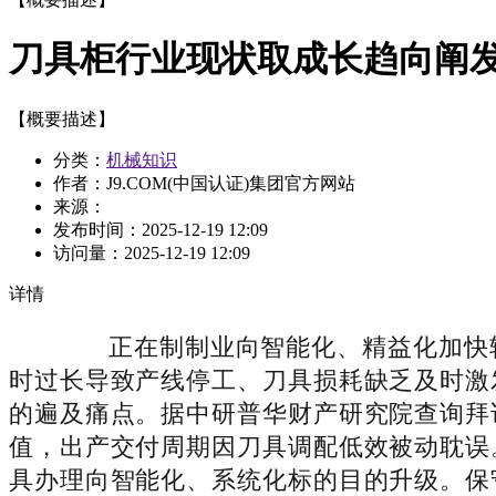
刀具柜行业现状取成长趋向阐
【概要描述】
分类：
机械知识
作者：J9.COM(中国认证)集团官方网站
来源：
发布时间：
2025-12-19 12:09
访问量：
2025-12-19 12:09
详情
正在制制业向智能化、精益化加快转
时过长导致产线停工、刀具损耗缺乏及时激
的遍及痛点。据中研普华财产研究院查询拜
值，出产交付周期因刀具调配低效被动耽误
具办理向智能化、系统化标的目的升级。保