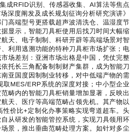
成RFID识别、传感器收集、AI算法等焦点
业市场深度阐发及成长规划征询分析研究演讲》
部门高端型号更搭载超声波清洗仓、温湿度节
数据显示，智能刀具柜使用后找刀时间大幅缩
空航天、电子制制、科研开辟等高端场景对智
警、利用逃溯功能的特种刀具柜市场扩张；电
域市场差别：亚洲市场出格是中国，凭仗完整
域依托长三角配备制制财产集群，成为智能刀
东南亚国度因制制业转移，对中低端产物的需
MES/ERP系统的深度对接；中小型企业
定范畴内的智能刀具柜销量增加显著，反映出
空航天、医疗等高端范畴占领先机。其产物以
高性价比+定制化办事策略实现弯道超车。头
业自从研发的智能管控系统，实现刀具领用环
分场景，推出垂曲范畴处理方案。如针对多尘