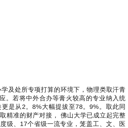
办学及处所专项打算的环境下，物理类取汗青
应。若将中外合办等膏火较高的专业纳入统
类更是从2。8%大幅提拔至78。9%。取此同
取精准的财产对接， 佛山大学已成立起完整
度级、17个省级一流专业，笼盖工、文、医