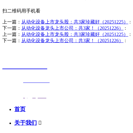
扫二维码用手机看
上一篇：
从动化设备上市龙头股：共3家珍藏好（20251225）
:
下一篇：
从动化设备龙头上市公司：共3家！（20251226）
:
上一篇：
从动化设备上市龙头股：共3家珍藏好（20251225）
:
下一篇：
从动化设备龙头上市公司：共3家！（20251226）
:
销售热线
0523-87590811
联系电话：
0523-87590811
传真号码：0523-87686463
邮箱地址：
nj@jsnj.com
首页
关于我们
