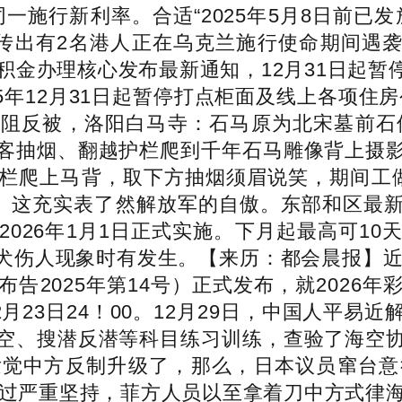
同一施行新利率。合适“2025年5月8日前
传出有2名港人正在乌克兰施行使命期间遇袭身
积金办理核心发布最新通知，12月31日起
25年12月31日起暂停打点柜面及线上各项住房
阻反被，洛阳白马寺：石马原为北宋墓前石像
客抽烟、翻越护栏爬到千年石马雕像背上摄
爬上马背，取下方抽烟须眉说笑，期间工做人员
5”演习。这充实表了然解放军的自傲。东部和区
026年1月1日正式实施。下月起最高可1
犬伤人现象时有发生。【来历：都会晨报】近日
告2025年第14号）正式发布，就2026
0至2月23日24！00。12月29日，中国人
空、搜潜反潜等科目练习训练，查验了海空
发觉中方反制升级了，那么，日本议员窜台意
生过严重坚持，菲方人员以至拿着刀中方式律