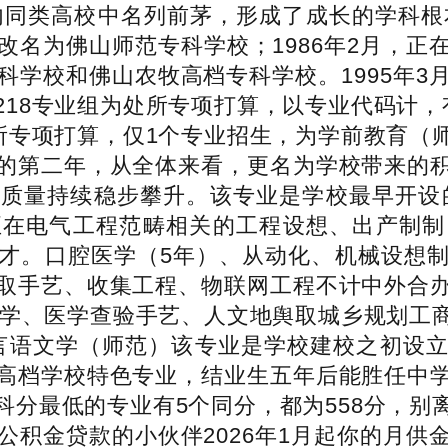
内同类高校中名列前茅，形成了成长的学科根
改名为佛山师范专科学校；1986年2月，正
科学校和佛山农牧高档专科学校。1995年3
218专业组为处所专项打算，以专业代码计，
处所专项打算，仅1个专业招生，为学前教育（
的第二年，从全体来看，更名为学校带来的
质量持续稳步攀升。该专业是学校最早开设的
正在电气工程范畴相关的工程设想、出产制制
才。口腔医学（5年）、从动化、机械设想
取手艺、收集工程、物联网工程不计中外合
是药学、医学查验手艺、人文地舆取城乡规划工
是汉言语文学（师范）该专业是学校建校之初
高档学校特色专业，结业生五年后能胜任中
科分最低的专业有5个同分，都为558分，别
公积金贷款的小伙伴2026年1月起你的月供