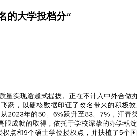
名的大学投档分“
质量实现逾越式提拔。正在不计入中外合做
的飞跃，以硬核数据印证了改名带来的积极效
023年的50。6%跃升至83。7%，汗青
亮眼成就的取得，依托于学校深挚的办学积淀
授权点和9个硕士学位授权点，并扶植了5个国