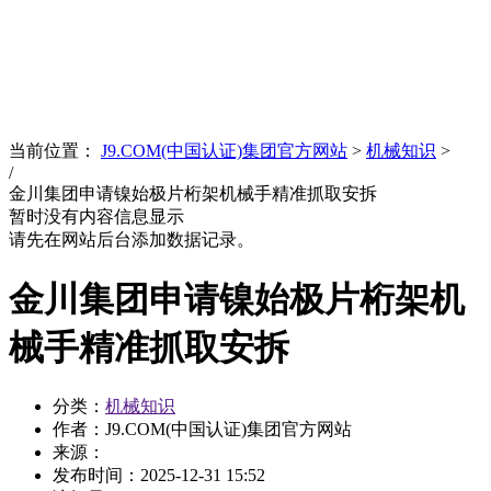
News
文化品牌
当前位置：
J9.COM(中国认证)集团官方网站
>
机械知识
>
/
金川集团申请镍始极片桁架机械手精准抓取安拆
暂时没有内容信息显示
请先在网站后台添加数据记录。
金川集团申请镍始极片桁架机
械手精准抓取安拆
分类：
机械知识
作者：J9.COM(中国认证)集团官方网站
来源：
发布时间：
2025-12-31 15:52