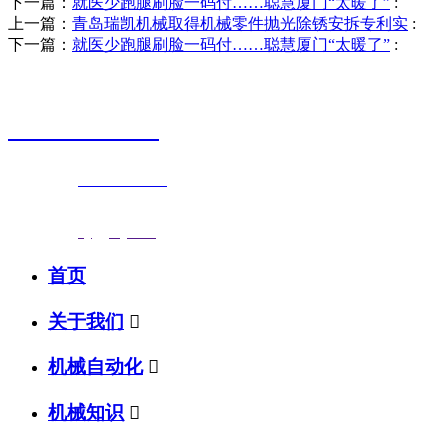
下一篇：
就医少跑腿刷脸一码付……聪慧厦门“太暖了”
:
上一篇：
青岛瑞凯机械取得机械零件抛光除锈安拆专利实
:
下一篇：
就医少跑腿刷脸一码付……聪慧厦门“太暖了”
:
销售热线
0523-87590811
联系电话：
0523-87590811
传真号码：0523-87686463
邮箱地址：
nj@jsnj.com
首页
关于我们

机械自动化

机械知识
