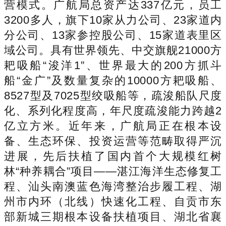
营模式。广航局总资产达337亿元，员工
3200多人，旗下10家从力公司、23家道内
分公司、13家参控股公司、15家道表里区
域公司。具有世界领先、中交旗舰21000方
耙吸船“浚洋1”、世界最大的200方抓斗
船“金广”及数量复杂的10000方耙吸船、
8527型及7025型绞吸船等，疏浚船队尺度
化、系列化程度高，年尺度疏浚能力跨越2
亿立方米。近年来，广航局正在根本设
备、生态环保、投资运营等范畴取得严沉
进展，先后扶植了国内首个大规模红树
林“种养耦合”项目——湛江海洋生态修复工
程、汕头南澳蓝色海湾整治步履工程、湖
州市内环（北线）快速化工程、自贡市东
部新城三期根本设备扶植项目、湖北省襄