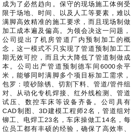
成为了必然趋向。保守的现场施工体例受
限于场地、时间、以及人工等要素，难以
满脚高效精准的施工要求，而且现场制做
加工成本遍及偏高。为领会决这一问题，
公司提出了机房管道厂内预制加工的概
念，这一模式不只实现了管道预制加工工
期无效可控，而且大大降低了管道制做成
本。公司出产管道预制德车间6000余平
米，能够同时满脚多个项目标加工需求，
包罗：喷砂除锈、切割下料、管道/管件组
对、从动化专机焊接、红外线检测、管道
试压、数控车床等设备齐备。公司具有
CAD制图、3D建模工程师2名，管道组对
铆工、电焊工23名，车床操做工14名，每
位员工都有丰硕的经验，确保了高效率、