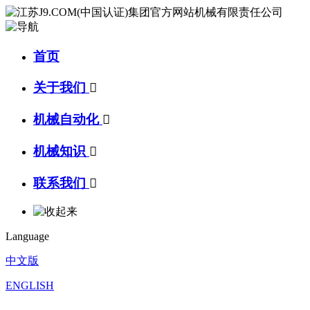
首页
关于我们

机械自动化

机械知识

联系我们

Language
中文版
ENGLISH