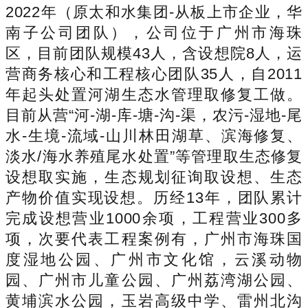
2022年（原太和水集团-从板上市企业，华
南子公司团队），公司位于广州市海珠
区，目前团队规模43人，含设想院8人，运
营商务核心和工程核心团队35人，自2011
年起头处置河湖生态水管理取修复工做。
目前从营“河-湖-库-塘-沟-渠，农污-湿地-尾
水-生境-流域-山川林田湖草、滨海修复、
淡水/海水养殖尾水处置”等管理取生态修复
设想取实施，生态规划征询取设想、生态
产物价值实现设想。历经13年，团队累计
完成设想营业1000余项，工程营业300多
项，次要代表工程案例有，广州市海珠国
度湿地公园、广州市文化馆，云溪动物
园、广州市儿童公园、广州荔湾湖公园、
黄埔滨水公园，玉岩高级中学、雷州北沟