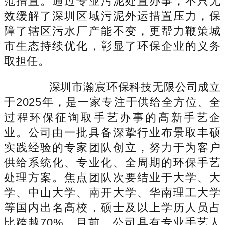
范措置。通过专业污泥处置办事，不只无
效缓解了深圳区域污泥外运措置压力，保
障了辖区污水厂产能不变，更帮力鞭策城
市生态持续优化，彰显了环保企业的义务
取担任。
深圳市瀚宸环保科技无限公司成立
于2025年，是一家专注于供给全方位、全
过程环保征询取手艺办事的高新手艺企
业。公司由一批具备深挚行业布景取丰硕
实践经验的专家团队创立，努力于为客户
供给系统化、专业化、全周期的环保手艺
处理方案。焦点团队次要结业于大学、大
学、中山大学、南开大学、华南理工大学
等国内出名高校，硕士及以上学历人员占
比跨越70%。目前，公司具有专业手艺人