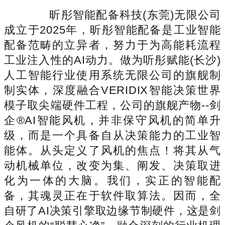
昕彤智能配备科技(东莞)无限公司
成立于2025年，昕彤智能配备是工业智能
配备范畴的立异者，努力于为高能耗流程
工业注入性的AI动力。做为听彤赋能(长沙)
人工智能行业使用系统无限公司的旗舰制
制实体，深度融合VERIDIX智能决策世界
模子取尖端硬件工程，公司的旗舰产物--剑
企®AI智能风机，并非保守风机的简单升
级，而是一个具备自从决策能力的工业智
能体。从头定义了风机的焦点！将其从气
动机械单位，改变为集、阐发、决策取进
化为一体的大脑。我们，实正的智能配
备，其魂灵正在于软件取算法。因而，全
自研了AI决策引擎取边缘节制硬件，这是剑