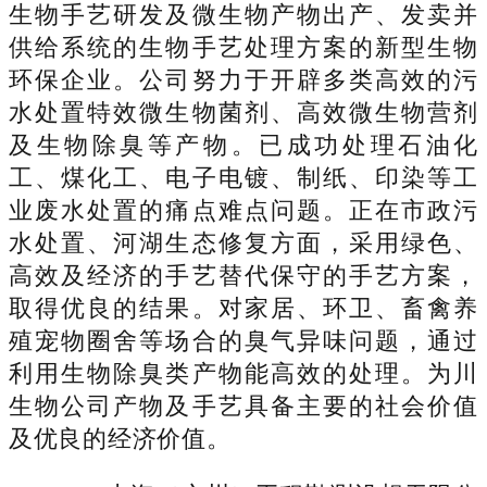
生物手艺研发及微生物产物出产、发卖并
供给系统的生物手艺处理方案的新型生物
环保企业。公司努力于开辟多类高效的污
水处置特效微生物菌剂、高效微生物营剂
及生物除臭等产物。已成功处理石油化
工、煤化工、电子电镀、制纸、印染等工
业废水处置的痛点难点问题。正在市政污
水处置、河湖生态修复方面，采用绿色、
高效及经济的手艺替代保守的手艺方案，
取得优良的结果。对家居、环卫、畜禽养
殖宠物圈舍等场合的臭气异味问题，通过
利用生物除臭类产物能高效的处理。为川
生物公司产物及手艺具备主要的社会价值
及优良的经济价值。