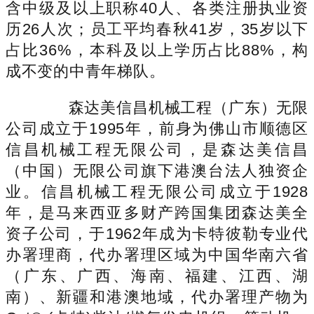
含中级及以上职称40人、各类注册执业资
历26人次；员工平均春秋41岁，35岁以下
占比36%，本科及以上学历占比88%，构
成不变的中青年梯队。
森达美信昌机械工程（广东）无限
公司成立于1995年，前身为佛山市顺德区
信昌机械工程无限公司，是森达美信昌
（中国）无限公司旗下港澳台法人独资企
业。信昌机械工程无限公司成立于1928
年，是马来西亚多财产跨国集团森达美全
资子公司，于1962年成为卡特彼勒专业代
办署理商，代办署理区域为中国华南六省
（广东、广西、海南、福建、江西、湖
南）、新疆和港澳地域，代办署理产物为