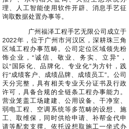
理、人工智能使用软件开辟、消息手艺征
询取数据处置办事等。
广州福泽工程手艺无限公司成立于
2022年，位于广州市河汉区，深耕珠三角
区域工程办事范畴。公司定位区域领先粉
饰企业，“诚信、敬业、务实、立异”，
以“国际化、品牌化、专业化”为方针，践
行“成绩客户、成绩品牌、成绩员工”。公司
天分完整，具有相关专业天分证书及行政
许可，具备合规的全链条工程办事能力。
营业笼盖工场建建、公用设备、干净室、
弱电工程、空调系统等多范畴的设想、施
工、取维保，同时供给申请、补帮金代申
请等配套支撑。依托设想取施工一坐式办