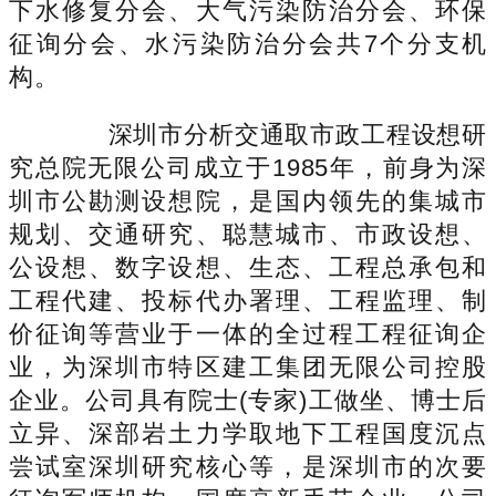
下水修复分会、大气污染防治分会、环保
征询分会、水污染防治分会共7个分支机
构。
深圳市分析交通取市政工程设想研
究总院无限公司成立于1985年，前身为深
圳市公勘测设想院，是国内领先的集城市
规划、交通研究、聪慧城市、市政设想、
公设想、数字设想、生态、工程总承包和
工程代建、投标代办署理、工程监理、制
价征询等营业于一体的全过程工程征询企
业，为深圳市特区建工集团无限公司控股
企业。公司具有院士(专家)工做坐、博士后
立异、深部岩土力学取地下工程国度沉点
尝试室深圳研究核心等，是深圳市的次要