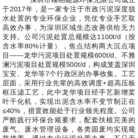
于2017年，是一家专注于市政污泥深度脱
水处置的专业环保企业，凭仗专业手艺取
高效办事，为深圳区域生态改善供给无力
支持。公司污泥处置总规模达1100t/d（按
含水率80%计量），焦点结构两大沉点项
目——龙华污泥项目处置规模600t/d、不雅
澜污泥项目处置规模500t/d，构成笼盖深圳
宝安、龙华等7个行政区的办事收集。工艺
层面，采用行业先辈的高效调度+超高压板
框压滤工艺，此中龙华项目经手艺新增桨
叶干化机，实现出泥含水率不变节制正在
≤40%，措置效能处于行业领先程度。公司
严酷践行环保合规要求，配套扶植完美的
废气、废水管理设备，各类固废均实现规