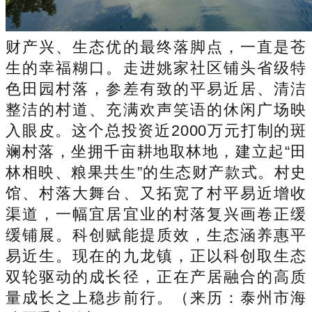
财产兴、生态优的最终落脚点，一直是苍
生的幸福糊口。走进姚家社区铺头省级特
色田园村落，参差有致的平易近居、清洁
整洁的村道、充满欢声笑语的休闲广场映
入眼皮。这个总投资近2000万元打制的斑
斓村落，坐拥千亩耕地取林地，建立起“田
林相映、粮果共生”的生态财产款式。村史
馆、村落大舞台、又拓宽了村平易近增收
渠道，一幅宜居宜业的村落复兴画卷正缓
缓铺展。科创赋能提质效，生态涵养惠平
易近生。现在的九龙镇，正以科创取生态
双轮驱动的成长径，正在产居融合的高质
量成长之上稳步前行。（来历：泰州市海