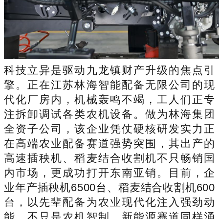
科技立异是驱动九龙镇财产升级的焦点引
擎。正在江苏林海智能配备无限公司的现
代化厂房内，机械轰鸣不竭，工人们正专
注拆卸调试各类农机设备。做为林海集团
全资子公司，该企业凭仗硬核研发实力正
在高端农业配备赛道强势突围，其出产的
高速插秧机、稻麦结合收割机不只畅销国
内市场，更成功打开东南亚销。目前，企
业年产插秧机6500台、稻麦结合收割机600
台，以先辈配备为农业现代化注入强劲动
能。不只是农机智制，新能源赛道同样涌