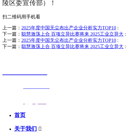
陵区委宣传部）！
扫二维码用手机看
上一篇：
2025年度中国无尘布出产企业分析实力TOP10
:
下一篇：
聪慧激荡上合 百项立异比赛将来 2025工业立异大
:
上一篇：
2025年度中国无尘布出产企业分析实力TOP10
:
下一篇：
聪慧激荡上合 百项立异比赛将来 2025工业立异大
:
销售热线
0523-87590811
联系电话：
0523-87590811
传真号码：0523-87686463
邮箱地址：
nj@jsnj.com
首页
关于我们
