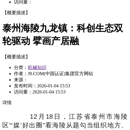
访问量：
【概要描述】
泰州海陵九龙镇：科创生态双
轮驱动 擘画产居融
【概要描述】
分类：
机械知识
作者：J9.COM(中国认证)集团官方网站
来源：
发布时间：
2026-01-04 15:53
访问量：
2026-01-04 15:53
详情
12月18日，江苏省泰州市海陵
区“‘媒’好出圈”看海陵从题勾当组织地方、