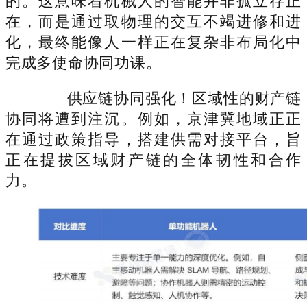
的。这意味着机械人的智能并非孤立存正
在，而是通过取物理的交互不竭进修和进
化，最终能像人一样正在复杂非布局化中
完成多使命协同功课。
供应链协同强化！区域性的财产链
协同将遭到注沉。例如，京津冀地域正正
在通过政策指导，搭建供需对接平台，旨
正在提拔区域财产链的全体韧性和合作
力。