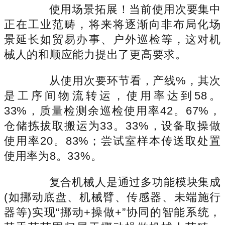
使用场景拓展！当前使用次要集中
正在工业范畴，将来将逐渐向非布局化场
景延长如贸易办事、户外巡检等，这对机
械人的和顺应能力提出了更高要求。
从使用次要环节看，产线%，其次
是工序间物流转运，使用率达到58。
33%，质量检测余巡检使用率42。67%，
仓储拣拔取搬运为33。33%，设备取操做
使用率20。83%；尝试室样本传送取处置
使用率为8。33%。
复合机械人是通过多功能模块集成
(如挪动底盘、机械臂、传感器、未端施行
器等)实现“挪动+操做+”协同的智能系统，