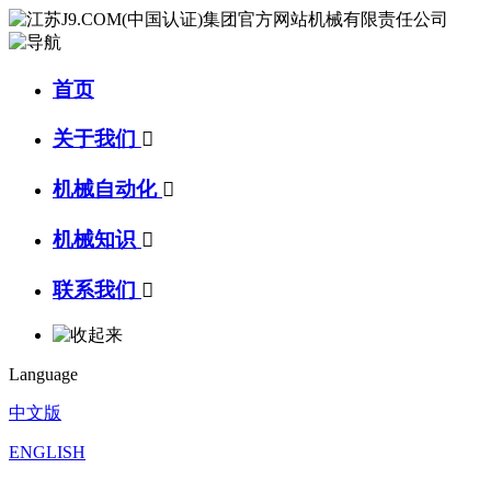
首页
关于我们

机械自动化

机械知识

联系我们

Language
中文版
ENGLISH