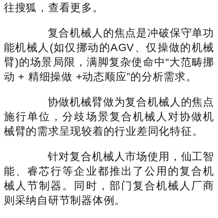
往搜狐，查看更多。
复合机械人的焦点是冲破保守单功
能机械人(如仅挪动的AGV、仅操做的机械
臂)的场景局限，满脚复杂使命中“大范畴挪
动 + 精细操做 +动态顺应”的分析需求。
协做机械臂做为复合机械人的焦点
施行单位，分歧场景复合机械人对协做机
械臂的需求呈现较着的行业差同化特征。
针对复合机械人市场使用，仙工智
能、睿芯行等企业都推出了公用的复合机
械人节制器。同时，部门复合机械人厂商
则采纳自研节制器体例。