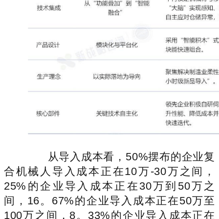
从导入成本看，50%摆布的企业复
合机械人导入成本正在10万-30万之间，
25%的企业导入成本正在30万到50万之
间，16。67%的企业导入成本正在50万至
100万之间，8。33%的企业导入成本正在