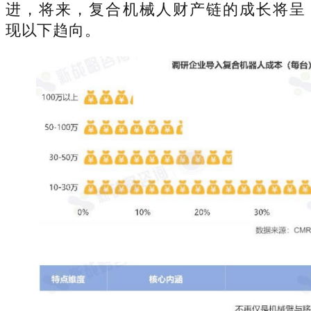
进，将来，复合机械人财产链的成长将呈
现以下趋向。