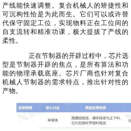
产线能快速调整。复合机械人的矫捷性和
可沉构性恰是为此而生。它们可以或许替
代保守固定工位，实现物料正在工位间的
自支流转和精准功课，极大提拔了产线的
柔性。
正在节制器的开辟过程中，芯片选
型是节制器开辟的焦点，是所有算法和功
能的物理承载底座。芯片厂商也针对复合
机械人节制器的需求特点，推出针对性的
产物。