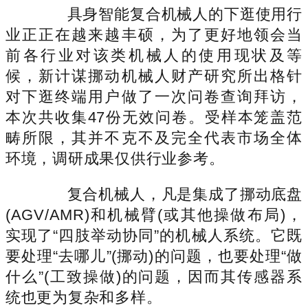
具身智能复合机械人的下逛使用行
业正正在越来越丰硕，为了更好地领会当
前各行业对该类机械人的使用现状及等
候，新计谋挪动机械人财产研究所出格针
对下逛终端用户做了一次问卷查询拜访，
本次共收集47份无效问卷。受样本笼盖范
畴所限，其并不克不及完全代表市场全体
环境，调研成果仅供行业参考。
复合机械人，凡是集成了挪动底盘
(AGV/AMR)和机械臂(或其他操做布局)，
实现了“四肢举动协同”的机械人系统。它既
要处理“去哪儿”(挪动)的问题，也要处理“做
什么”(工致操做)的问题，因而其传感器系
统也更为复杂和多样。