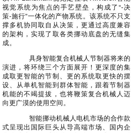
视觉系统为焦点的手艺壁垒，构成了“-决
策-施行”一体化的产物系统。该系统不只支
撑多机协同取自从决策，更通过高度兼容
的架构，实现了取各类挪动底盘的无缝集
成。
具身智能复合机械人节制器将来的
演进，将环绕三个方面展开！更深度的集
成取更智能的节制、更的系统取更快的摆
设、从单机智能到群体智能，跟着节制器
机能的不竭提拔，也将鞭策复合机械人迈
向更广漠的使用空间。
智能挪动机械人电机市场的合作款
式呈现出国际巨头从导高端市场、国内企