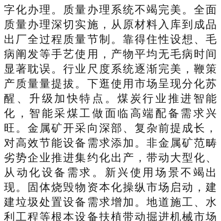
字化办理。质量办理系统不竭完美。全面
质量办理深切实施，从原材料入库到成品
出厂全过程质量节制。靠得住性设想、毛
病阐发等手艺使用，产物平均无毛病时间
显著耽误。行业尺度系统逐渐完美，鞭策
产质量量提拔。下逛使用市场呈现分化苏
醒、升级加快特点。煤炭行业推进智能
化，智能采煤工做面临高端配备需求兴
旺。金属矿开采向深部、复杂前提成长，
对高效节能设备需求添加。非金属矿范畴
劣势企业推进集约化出产，带动大型化、
从动化设备需求。新兴使用场景不竭出
现。固体烧毁物资本化操纵市场启动，建
建垃圾处置设备需求增加。地道施工、水
利工程等根本设备扶植带动掘进机械市场