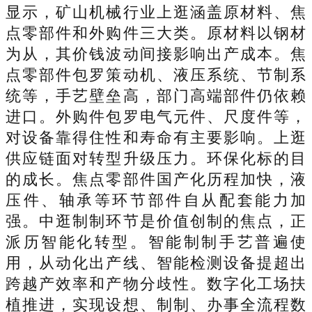
显示，矿山机械行业上逛涵盖原材料、焦
点零部件和外购件三大类。原材料以钢材
为从，其价钱波动间接影响出产成本。焦
点零部件包罗策动机、液压系统、节制系
统等，手艺壁垒高，部门高端部件仍依赖
进口。外购件包罗电气元件、尺度件等，
对设备靠得住性和寿命有主要影响。上逛
供应链面对转型升级压力。环保化标的目
的成长。焦点零部件国产化历程加快，液
压件、轴承等环节部件自从配套能力加
强。中逛制制环节是价值创制的焦点，正
派历智能化转型。智能制制手艺普遍使
用，从动化出产线、智能检测设备提超出
跨越产效率和产物分歧性。数字化工场扶
植推进，实现设想、制制、办事全流程数