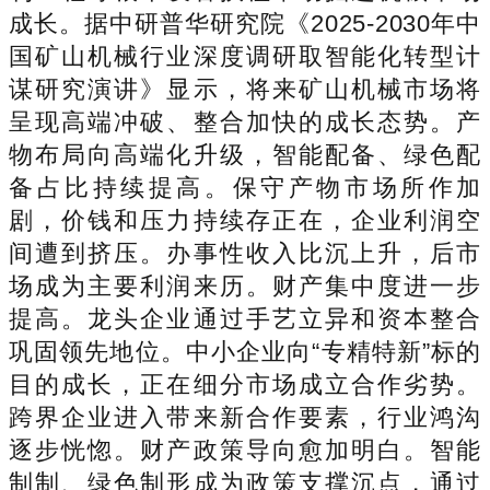
成长。据中研普华研究院《2025-2030年中
国矿山机械行业深度调研取智能化转型计
谋研究演讲》显示，将来矿山机械市场将
呈现高端冲破、整合加快的成长态势。产
物布局向高端化升级，智能配备、绿色配
备占比持续提高。保守产物市场所作加
剧，价钱和压力持续存正在，企业利润空
间遭到挤压。办事性收入比沉上升，后市
场成为主要利润来历。财产集中度进一步
提高。龙头企业通过手艺立异和资本整合
巩固领先地位。中小企业向“专精特新”标的
目的成长，正在细分市场成立合作劣势。
跨界企业进入带来新合作要素，行业鸿沟
逐步恍惚。财产政策导向愈加明白。智能
制制、绿色制形成为政策支撑沉点，通过