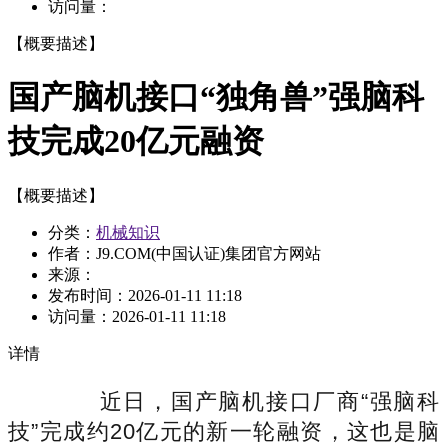
访问量：
【概要描述】
国产脑机接口“独角兽”强脑科
技完成20亿元融资
【概要描述】
分类：
机械知识
作者：J9.COM(中国认证)集团官方网站
来源：
发布时间：
2026-01-11 11:18
访问量：
2026-01-11 11:18
详情
近日，国产脑机接口厂商“强脑科
技”完成约20亿元的新一轮融资，这也是脑