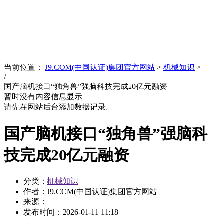
News
文化品牌
当前位置：
J9.COM(中国认证)集团官方网站
>
机械知识
>
/
国产脑机接口“独角兽”强脑科技完成20亿元融资
暂时没有内容信息显示
请先在网站后台添加数据记录。
国产脑机接口“独角兽”强脑科
技完成20亿元融资
分类：
机械知识
作者：J9.COM(中国认证)集团官方网站
来源：
发布时间：
2026-01-11 11:18