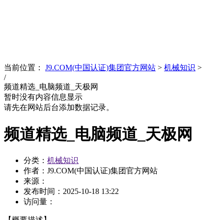
News
文化品牌
当前位置：
J9.COM(中国认证)集团官方网站
>
机械知识
>
/
频道精选_电脑频道_天极网
暂时没有内容信息显示
请先在网站后台添加数据记录。
频道精选_电脑频道_天极网
分类：
机械知识
作者：J9.COM(中国认证)集团官方网站
来源：
发布时间：
2025-10-18 13:22
访问量：
【概要描述】