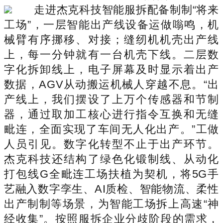
走进杰克科技智能服拆配备制制“将来
工场”，一层智能出产线设备运做嗡鸣，机
械臂有序挪移、对接；缝纫机机壳出产线
上，每一分钟就有一台机壳下线。二层数
字化拆卸线上，电子屏幕及时显示着出产
数据，AGV从动搬运机械人穿越不息。“出
产线上，我们摆设了上万个传感器和节制
器，通过取加工核心进行指令互换和无缝
毗连，全面实现了车间无人化出产。”工做
人员引见。数字化转型不止于出产环节。
杰克科技还结构了绿色化锻制线、从动化
打包线G全毗连工场扶植为契机，将5G手
艺融入数字孪生、AI质检、智能物流、柔性
出产制制等场景，为智能工场拆上高速“神
经收集”。按照服拆企业分歧阶段的需求，