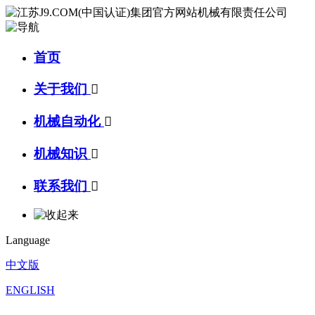
首页
关于我们

机械自动化

机械知识

联系我们

Language
中文版
ENGLISH