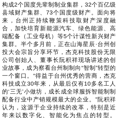
构成2个国度先辈制制业集群，32个百亿级
县域财产集群、73个国度级财产。面向将
来，台州正持续鞭策科技取财产深度融
合，加快培育新能源汽车、绿色能源、高
端配备（工业母机）等5个计谋性新兴财产
集群。半个多月前，正在山海星辰·台州创
投大会宗旨分享环节，杰克科技股份无限
公司创始人、董事长阮积祥现场讲述的创
业故事，成为察看台州制制向“智制”转型的
一个窗口。“得益于台州优秀的营商，杰克
科技成立30年来，从最后仅有10多名工人
的‘三无’小做坊，成长成全球服拆智能制制
配备行业中产销规模最大的企业。”阮积祥
认为，这源于企业持续的改革，特别是近
年来以数字化、智能化为焦点的转型。