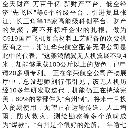
空天财产“万亩千亿”新财产平台、低空经
济“先飞区”等6个省级平台，引进复旦张
江、长三角等15家高能级科创平台。财产
的集聚，离不开标杆企业的扎根。做为
C919国产飞机复合材料工艺配备的次要供
应商之一，浙江华荣航空配备无限公司是
此中的代表。“这架鸿鹄翼无人机翼展不到4
米，却能够承载100公斤以上的货色，已申
请20多项专利。”正在华荣航空公司产物展
厅中，总设想师刘行伟引见，该无人机历
经10多年研发取迭代，机能仍正在持续完
美，80%的零部件为“台州制”。将来一旦投
入贸易使用，无望正在运输传送、人工增
雨、防火救灾、测绘勘察等多个范畴成
为“爆款”。“台州是个很好的处所。”年逾七