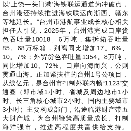
以‘上饶—头门港’海铁联运通道为冲破点，
台州港还持续推进海铁联运向浙西、赣东
等地延长。”台州市港航事业成长核心相关
担任人引见，2025年，台州港完成口岸货
色吞吐量10018。6万吨，集拆箱吞吐量
85。68万标箱，别离同比增加17。6%、
10。7%；外贸货色吞吐量1354。8万吨，
同比增加10。72%。口岸向海而兴，公则
贯通山海。正加紧扶植的台州1号公项目，
从线亿元，是台州市打制外联内畅“1123”交
通圈（即市域1小时、省城及周边地市1小
时、长三角核心城市2小时、国内主要城市
3小时）主要构成部门，沿途临港财产带五
大财产城，为台州鞭策高质量成长、打制
海洋强市，推进高程度共富供给支持。