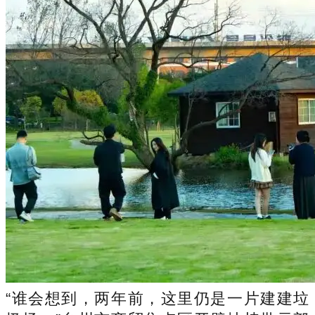
“谁会想到，两年前，这里仍是一片建建垃