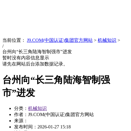
News
文化品牌
当前位置：
J9.COM(中国认证)集团官方网站
>
机械知识
>
/
台州向“长三角陆海智制强市”进发
暂时没有内容信息显示
请先在网站后台添加数据记录。
台州向“长三角陆海智制强
市”进发
分类：
机械知识
作者：J9.COM(中国认证)集团官方网站
来源：
发布时间：
2026-01-27 15:18