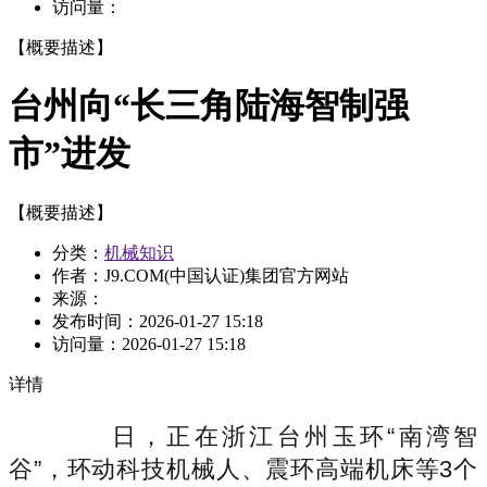
访问量：
【概要描述】
台州向“长三角陆海智制强
市”进发
【概要描述】
分类：
机械知识
作者：J9.COM(中国认证)集团官方网站
来源：
发布时间：
2026-01-27 15:18
访问量：
2026-01-27 15:18
详情
日，正在浙江台州玉环“南湾智
谷”，环动科技机械人、震环高端机床等3个