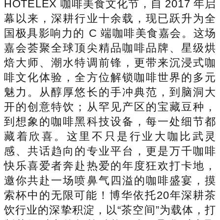
HOTELEX 咖啡美食文化节，自 2017 年启
幕以来，深耕行业十余载，现已跃升为全
国极具影响力的 C 端咖啡美食嘉会。这场
嘉会荟聚全球顶尖精品咖啡品牌、星级烘
焙大师、潮水特调前锋，更带来沉浸式咖
啡文化体验，全方位解锁咖啡世界的多元
魅力。从醇厚悠长的手冲典范，到脑洞大
开的创意特饮；从罕见产区的宝藏豆种，
到想象的咖啡黑科技设备，每一处细节都
藏着欣喜。这里不只是行业大咖比武灵
感、共话趋向的专业平台，更是万千咖啡
快乐喜爱者奔赴热爱的年度狂欢打卡地，
邀你共赴一场喷鼻气四溢的咖啡盛宴，摸
索杯中的无限可能！博华依托20年深耕茶
饮行业的深挚积淀，以“茶空间”为载体，打