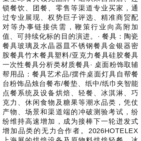
锁餐饮、团餐、零售等渠道专业买家，通
过专业展现、权势巨子评选、精准商贸配
对等办事链接供需，鞭策行业向高附加
值、可持续化标的目的演进。· 餐具：陶瓷
餐具玻璃及水晶器皿不锈钢餐具金银器密
胺餐具竹木餐具塑料/亚克力餐具硅胶餐具
一次性餐具分析类材质餐具· 桌面粉饰取辅
帮用品：餐具艺术品/摆件桌面灯具自帮餐
台粉饰品烛台餐布/餐垫、纸中/纸巾夹智能
点餐系统及设备烘焙、轻餐、冰淇淋、巧
克力、休闲食物及糖果等潮水品类，凭仗
产物、场景和渠道端的冲破测验考试，纷
纷维持高速增加，成为接棒下一轮迸发式
增加品类的无力合作者。2026HOTELEX
上海展的烘焙设备及原物料烘焙轻餐、冰