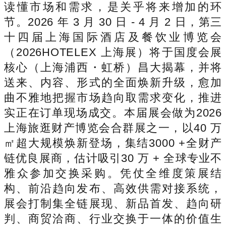
读懂市场和需求，是关乎将来增加的环
节。2026 年 3 月 30 日 - 4 月 2 日，第三
十四届上海国际酒店及餐饮业博览会
（2026HOTELEX 上海展）将于国度会展
核心（上海浦西・虹桥）昌大揭幕，并将
送来、内容、形式的全面焕新升级，愈加
曲不雅地把握市场趋向取需求变化，推进
实正在订单现场成交。本届展会做为2026
上海旅逛财产博览会合群展之一，以40 万
㎡超大规模焕新登场，集结3000 +全财产
链优良展商，估计吸引30 万 + 全球专业不
雅众参加交换采购。凭仗全维度策展结
构、前沿趋向发布、高效供需对接系统，
展会打制集全链展现、新品首发、趋向研
判、商贸洽商、行业交换于一体的价值生