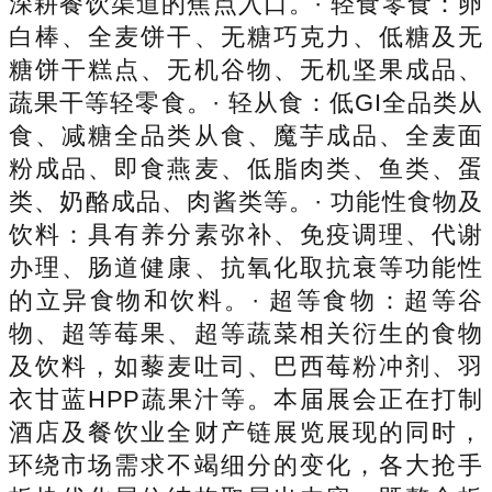
深耕餐饮渠道的焦点入口。· 轻食零食：卵
白棒、全麦饼干、无糖巧克力、低糖及无
糖饼干糕点、无机谷物、无机坚果成品、
蔬果干等轻零食。· 轻从食：低GI全品类从
食、减糖全品类从食、魔芋成品、全麦面
粉成品、即食燕麦、低脂肉类、鱼类、蛋
类、奶酪成品、肉酱类等。· 功能性食物及
饮料：具有养分素弥补、免疫调理、代谢
办理、肠道健康、抗氧化取抗衰等功能性
的立异食物和饮料。· 超等食物：超等谷
物、超等莓果、超等蔬菜相关衍生的食物
及饮料，如藜麦吐司、巴西莓粉冲剂、羽
衣甘蓝HPP蔬果汁等。本届展会正在打制
酒店及餐饮业全财产链展览展现的同时，
环绕市场需求不竭细分的变化，各大抢手