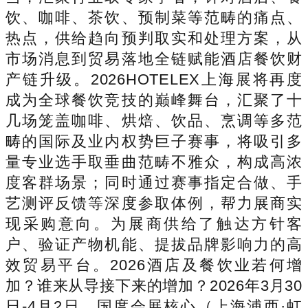
饮、咖啡、茶饮、预制菜等范畴的痛点、
热点，供给趋向预判取实和处理方案，从
市场消息到贸易落地全链赋能酒店餐饮财
产链升级。2026HOTELEX上海展将再度
成为全球餐饮竞技的巅峰舞台，汇聚了十
几场笼盖咖啡、烘焙、饮品、烹调等多范
畴的国际及业内权势巨子赛事，将吸引多
量专业选手取垂曲范畴不雅众，构成高浓
度客群场景；同时通过赛事指定合做、手
艺测评反馈等深度参取体例，帮力展商实
现采购意向。为展商供给了触达方针客
户、验证产物机能、提拔品牌影响力的高
效贸易平台。2026酒店及餐饮业若何增
加？谁来从导接下来的增加？2026年3月30
日-4月2日，国度会展核心（上海浦西·虹