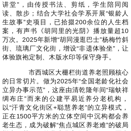
讲堂”，由传授书法、剪纸，学生陪同阅
读、散步；结合大学社会学系开展“银龄人
生故事”史项目，已拾掇200余位的人生档
案，有声书《胡同里的光阴》播放量超10
万次。2025年新增“胡同漫逛巴士”杨梅竹斜
街、琉璃厂文化街，增设“非遗体验坐”，让
体验旗袍定制、木版水印等保守身手。
市西城区大栅栏街道养老照顾核心
的日常切片。做为2025年“全国老龄化社会
立异办事示范”，这座由清乾隆年间“瑞蚨祥
绸布庄”而来的公建平易近养分老机构，
以“汗青文化街区+聪慧养老”的立异模式，
正在1500平方米的立体空间中沉构都会养
老生态，成为破解“焦点城区养老难”的破局