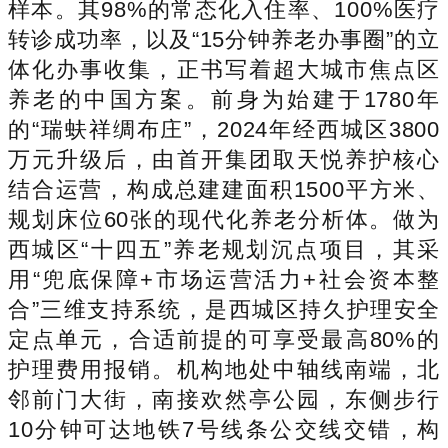
样本。其98%的常态化入住率、100%医疗
转诊成功率，以及“15分钟养老办事圈”的立
体化办事收集，正书写着超大城市焦点区
养老的中国方案。前身为始建于1780年
的“瑞蚨祥绸布庄”，2024年经西城区3800
万元升级后，由首开集团取天悦养护核心
结合运营，构成总建建面积1500平方米、
规划床位60张的现代化养老分析体。做为
西城区“十四五”养老规划沉点项目，其采
用“兜底保障+市场运营活力+社会资本整
合”三维支持系统，是西城区持久护理安全
定点单元，合适前提的可享受最高80%的
护理费用报销。机构地处中轴线南端，北
邻前门大街，南接欢然亭公园，东侧步行
10分钟可达地铁7号线条公交线交错，构