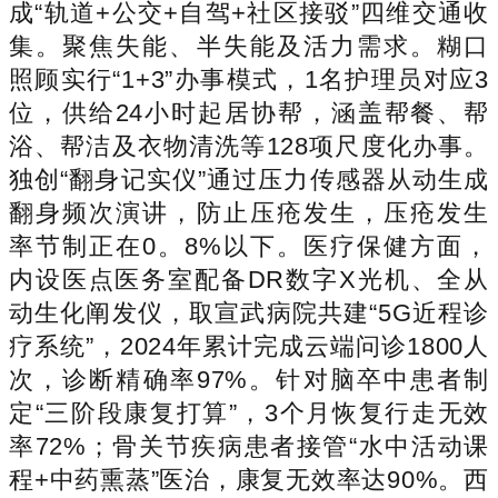
成“轨道+公交+自驾+社区接驳”四维交通收
集。聚焦失能、半失能及活力需求。糊口
照顾实行“1+3”办事模式，1名护理员对应3
位，供给24小时起居协帮，涵盖帮餐、帮
浴、帮洁及衣物清洗等128项尺度化办事。
独创“翻身记实仪”通过压力传感器从动生成
翻身频次演讲，防止压疮发生，压疮发生
率节制正在0。8%以下。医疗保健方面，
内设医点医务室配备DR数字X光机、全从
动生化阐发仪，取宣武病院共建“5G近程诊
疗系统”，2024年累计完成云端问诊1800人
次，诊断精确率97%。针对脑卒中患者制
定“三阶段康复打算”，3个月恢复行走无效
率72%；骨关节疾病患者接管“水中活动课
程+中药熏蒸”医治，康复无效率达90%。西