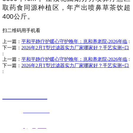
取药食同源种植区，年产出喷鼻草茶饮超
400公斤。
扫二维码用手机看
上一篇：
平和平静疗护暖心守护晚年：兆和养老院-2026年临
:
下一篇：
2026年2月T型过滤器实力厂家哪家好？手艺实测+口
:
上一篇：
平和平静疗护暖心守护晚年：兆和养老院-2026年临
:
下一篇：
2026年2月T型过滤器实力厂家哪家好？手艺实测+口
:
销售热线
0523-87590811
联系电话：
0523-87590811
传真号码：0523-87686463
邮箱地址：
nj@jsnj.com