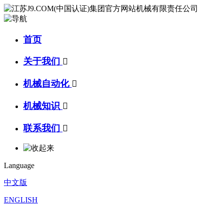
首页
关于我们

机械自动化

机械知识

联系我们

Language
中文版
ENGLISH