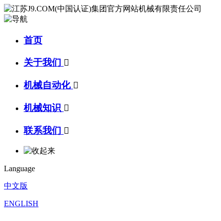
首页
关于我们

机械自动化

机械知识

联系我们

Language
中文版
ENGLISH