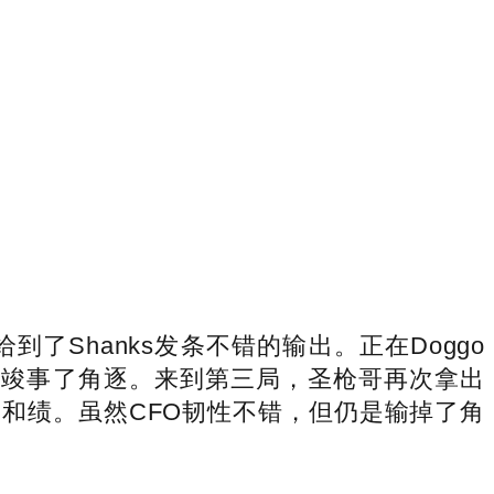
Shanks发条不错的输出。正在Doggo
波竣事了角逐。来到第三局，圣枪哥再次拿出
的和绩。虽然CFO韧性不错，但仍是输掉了角