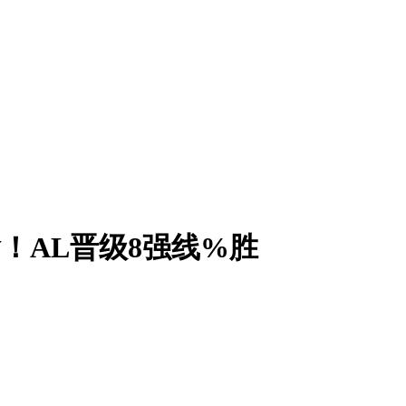
输！AL晋级8强线%胜