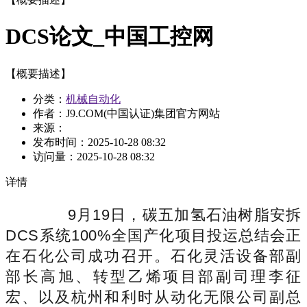
DCS论文_中国工控网
【概要描述】
分类：
机械自动化
作者：J9.COM(中国认证)集团官方网站
来源：
发布时间：
2025-10-28 08:32
访问量：
2025-10-28 08:32
详情
9月19日，碳五加氢石油树脂安拆
DCS系统100%全国产化项目投运总结会正
在石化公司成功召开。石化灵活设备部副
部长高旭、转型乙烯项目部副司理李征
宏、以及杭州和利时从动化无限公司副总