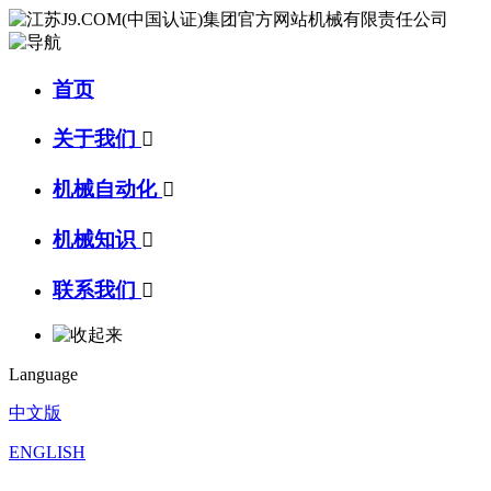
首页
关于我们

机械自动化

机械知识

联系我们

Language
中文版
ENGLISH