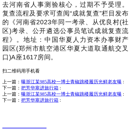
去河南省人事测验核心，过期不予受理。
复查流程及要求可查阅“成就复查”栏目发布
的《河南省2023年同一考录、从优良村(社
区)考录、公开遴选公事员笔试成就复查流
程》。地址：中国华夏人力资本办事财产
园区(郑州市航空港区华夏大道取通航交叉
口)A座1617房间。
扫二维码用手机看
上一篇：
曝浙江某985高校一博士青椒跳楼履历光鲜老友曝
:
下一篇：
把芳华塞进旅行箱
:
上一篇：
曝浙江某985高校一博士青椒跳楼履历光鲜老友曝
:
下一篇：
把芳华塞进旅行箱
:
销售热线
0523-87590811