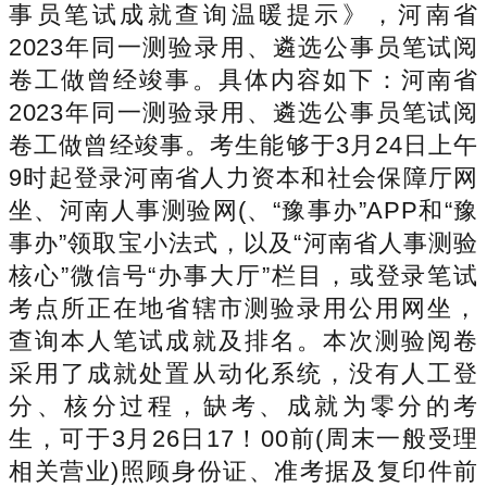
事员笔试成就查询温暖提示》，河南省
2023年同一测验录用、遴选公事员笔试阅
卷工做曾经竣事。具体内容如下：河南省
2023年同一测验录用、遴选公事员笔试阅
卷工做曾经竣事。考生能够于3月24日上午
9时起登录河南省人力资本和社会保障厅网
坐、河南人事测验网(、“豫事办”APP和“豫
事办”领取宝小法式，以及“河南省人事测验
核心”微信号“办事大厅”栏目，或登录笔试
考点所正在地省辖市测验录用公用网坐，
查询本人笔试成就及排名。本次测验阅卷
采用了成就处置从动化系统，没有人工登
分、核分过程，缺考、成就为零分的考
生，可于3月26日17！00前(周末一般受理
相关营业)照顾身份证、准考据及复印件前