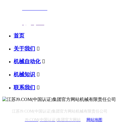
联系电话：
0523-87590811
传真号码：0523-87686463
邮箱地址：
nj@jsnj.com
首页
关于我们

机械自动化

机械知识

联系我们

江苏J9.COM(中国认证)集团官方网站机械有限责任公司
J9.COM(中国认证)集团官方网站
网站地图