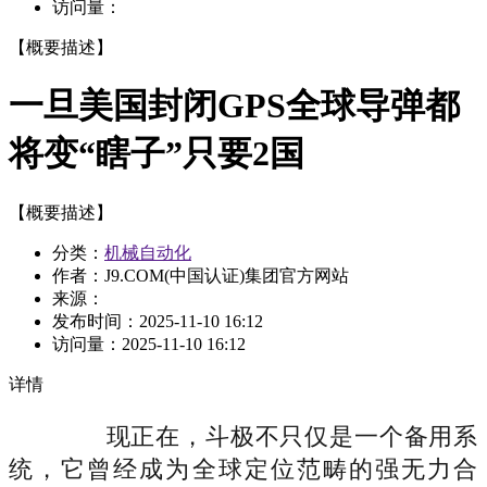
访问量：
【概要描述】
一旦美国封闭GPS全球导弹都
将变“瞎子”只要2国
【概要描述】
分类：
机械自动化
作者：J9.COM(中国认证)集团官方网站
来源：
发布时间：
2025-11-10 16:12
访问量：
2025-11-10 16:12
详情
现正在，斗极不只仅是一个备用系
统，它曾经成为全球定位范畴的强无力合