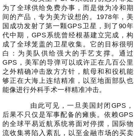
为了全球供给免费办事，而是做为冷和期
间的产品，专为美方设想的。1978年，美
国成功发射了第一颗GPS卫星，到了90年
代中期，GPS系统曾经根基建立完成，构
成了全球笼盖的卫星收集。它的目标很明
白：为美队供给强大的手艺支撑。通过
GPS，美军的导弹可以或许正在几百公里
之外精确冲击敌方方针，航母和和役机能
够正在大海上连结精准，以至地面部队也
能像进行外科手术一样精准冲击。
由此可见，一旦美国封闭GPS，
后果不只仅是军事配备的瘫痪。依赖GPS
的全球平易近航系统将面对停摆，国际物
流收集将陷入紊乱，以至金融市场的买卖