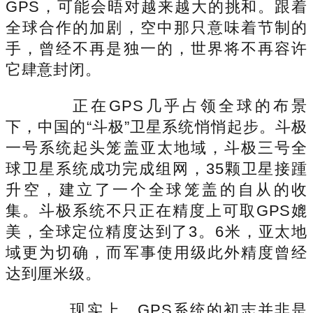
GPS，可能会晤对越来越大的挑和。跟着
全球合作的加剧，空中那只意味着节制的
手，曾经不再是独一的，世界将不再容许
它肆意封闭。
正在GPS几乎占领全球的布景
下，中国的“斗极”卫星系统悄悄起步。斗极
一号系统起头笼盖亚太地域，斗极三号全
球卫星系统成功完成组网，35颗卫星接踵
升空，建立了一个全球笼盖的自从的收
集。斗极系统不只正在精度上可取GPS媲
美，全球定位精度达到了3。6米，亚太地
域更为切确，而军事使用级此外精度曾经
达到厘米级。
现实上，GPS系统的初志并非是