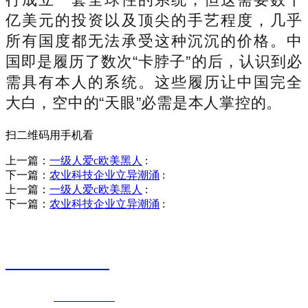
亿美元的投资以及顶尖的手艺程度，几乎
所有国度都无法承受这种沉沉的价格。中
国即是履历了数次“卡脖子”的后，认识到必
需具有本人的系统。这些履历让中国完全
大白，空中的“天眼”必需是本人掌控的。
扫二维码用手机看
上一篇：
一级人爱c欧美黑人
:
下一篇：
农业科技企业立异潮涌
:
上一篇：
一级人爱c欧美黑人
:
下一篇：
农业科技企业立异潮涌
:
销售热线
0523-87590811
联系电话：
0523-87590811