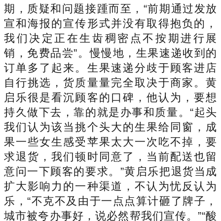
期，质疑和问题接踵而至，“前期通过发放
宣和海报的宣传形式并没有取得抱负的，
我们决定正在生齿稠密点不按期进行展
销，免费品尝”。慢慢地，生果速递收到的
订单多了起来。生果速递分歧于顾客进店
自行挑选，货质量量完全取决于商家。黄
启乐很是看沉顾客的口碑，他认为，要想
持久做下去，靠的就是办事和质量。“起头
我们认为该当挑个头大的生果给同窗，成
果一些女生感受苹果太大一次吃不掉，要
求退货，我们顿时同意了，当前配送也留
意问一下顾客的要求。”黄启乐把退货当成
扩大影响力的一种渠道，不认为忧反认为
乐，“不克不及由于一点点算计砸了牌子，
城市被夸办事好，说必然帮我们宣传。”“酸