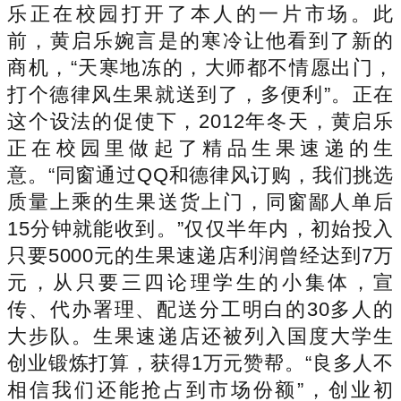
乐正在校园打开了本人的一片市场。此
前，黄启乐婉言是的寒冷让他看到了新的
商机，“天寒地冻的，大师都不情愿出门，
打个德律风生果就送到了，多便利”。正在
这个设法的促使下，2012年冬天，黄启乐
正在校园里做起了精品生果速递的生
意。“同窗通过QQ和德律风订购，我们挑选
质量上乘的生果送货上门，同窗鄙人单后
15分钟就能收到。”仅仅半年内，初始投入
只要5000元的生果速递店利润曾经达到7万
元，从只要三四论理学生的小集体，宣
传、代办署理、配送分工明白的30多人的
大步队。生果速递店还被列入国度大学生
创业锻炼打算，获得1万元赞帮。“良多人不
相信我们还能抢占到市场份额”，创业初