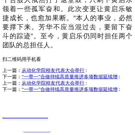
领着一些孤军奋和。此次变更让黄启乐敏
捷成长，也愈加果断。“本人的事业，必然
要撑下来。芳华不应当混过去，要留下奋
斗的踪迹”。至今，黄启乐仍同时担任两个
团队的总担任人。
扫二维码用手机看
上一篇：
从动化学院校友代表大会举行
:
下一篇：
“一带一”合做持续高质量推进多项数据延续增
:
上一篇：
从动化学院校友代表大会举行
:
下一篇：
“一带一”合做持续高质量推进多项数据延续增
:
销售热线
0523-87590811
联系电话：
0523-87590811