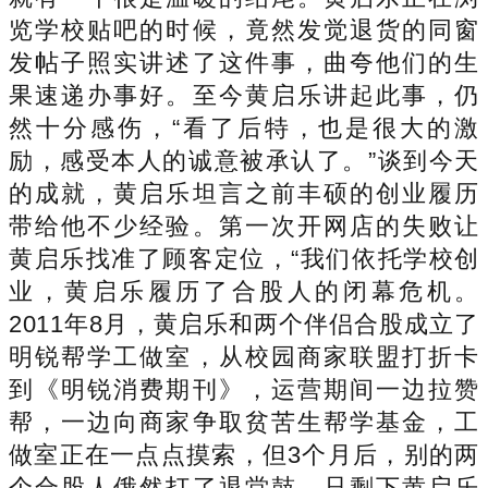
览学校贴吧的时候，竟然发觉退货的同窗
发帖子照实讲述了这件事，曲夸他们的生
果速递办事好。至今黄启乐讲起此事，仍
然十分感伤，“看了后特，也是很大的激
励，感受本人的诚意被承认了。”谈到今天
的成就，黄启乐坦言之前丰硕的创业履历
带给他不少经验。第一次开网店的失败让
黄启乐找准了顾客定位，“我们依托学校创
业，黄启乐履历了合股人的闭幕危机。
2011年8月，黄启乐和两个伴侣合股成立了
明锐帮学工做室，从校园商家联盟打折卡
到《明锐消费期刊》，运营期间一边拉赞
帮，一边向商家争取贫苦生帮学基金，工
做室正在一点点摸索，但3个月后，别的两
个合股人俄然打了退堂鼓，只剩下黄启乐