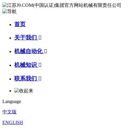
首页
关于我们

机械自动化

机械知识

联系我们

Language
中文版
ENGLISH