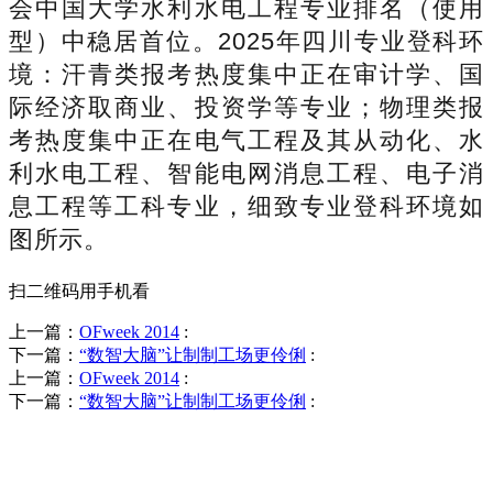
会中国大学水利水电工程专业排名（使用
型）中稳居首位。2025年四川专业登科环
境：汗青类报考热度集中正在审计学、国
际经济取商业、投资学等专业；物理类报
考热度集中正在电气工程及其从动化、水
利水电工程、智能电网消息工程、电子消
息工程等工科专业，细致专业登科环境如
图所示。
扫二维码用手机看
上一篇：
OFweek 2014
:
下一篇：
“数智大脑”让制制工场更伶俐
:
上一篇：
OFweek 2014
:
下一篇：
“数智大脑”让制制工场更伶俐
:
销售热线