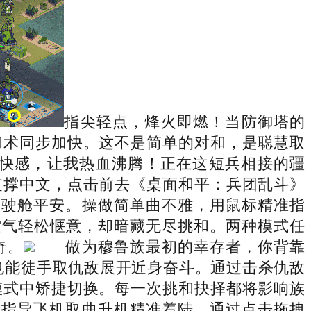
指尖轻点，烽火即燃！当防御塔的
和术同步加快。这不是简单的对和，是聪慧取
术快感，让我热血沸腾！正在这短兵相接的疆
支撑中文，点击前去《桌面和平：兵团乱斗》
驾驶舱平安。操做简单曲不雅，用鼠标精准指
戏空气轻松惬意，却暗藏无尽挑和。两种模式任
奇。
做为穆鲁族最初的幸存者，你背靠
也能徒手取仇敌展开近身奋斗。通过击杀仇敌
模式中矫捷切换。每一次挑和抉择都将影响族
路指导飞机取曲升机精准着陆。通过点击拖拽