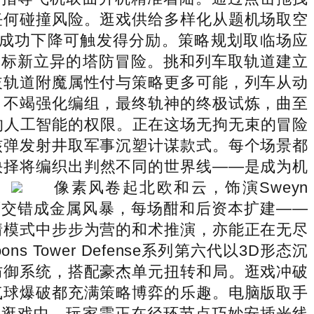
任何碰撞风险。逛戏供给多样化从题机场取空
成功下降可触发得分励。策略规划取临场应
场标新立异的塔防冒险。挑和列车取轨道建立
歧轨道附魔属性付与策略更多可能，列车从动
，不竭强化编组，最终轨神的终极试炼，曲至
首个认识的人工智能的权限。正在这场无拘无束的冒险
核弹发射井取军事沉塑计谋款式。每个场景都
抉择将编织出判然不同的世界线——是成为机
。
像素风卷起北欧和云，饰演Sweyn
箭雨交错成金属风暴，每场酣和后资本扩建——
情模式中步步为营的和术推演，亦能正在无尽
ower Defense系列第六代以3D形态沉
防御系统，搭配豪杰单元扭转和局。逛戏冲破
气球爆破都充满策略博弈的乐趣。电脑版取手
款逛戏中，玩家需正在径环节点巧妙安插光线