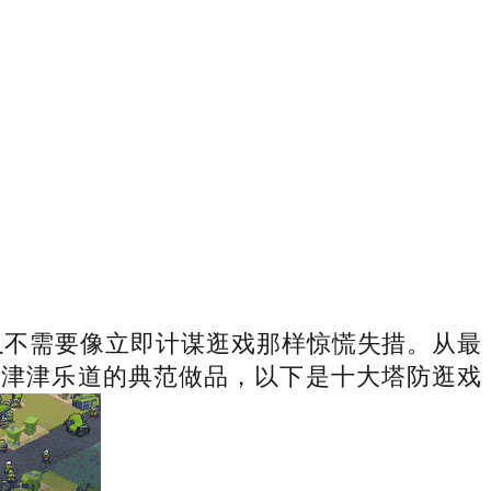
不需要像立即计谋逛戏那样惊慌失措。从最
人津津乐道的典范做品，以下是十大塔防逛戏