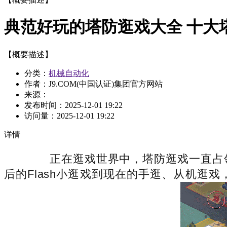
典范好玩的塔防逛戏大全 十大
【概要描述】
分类：
机械自动化
作者：J9.COM(中国认证)集团官方网站
来源：
发布时间：
2025-12-01 19:22
访问量：
2025-12-01 19:22
详情
正在逛戏世界中，塔防逛戏一直占领
后的Flash小逛戏到现在的手逛、从机