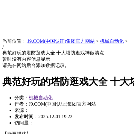
News
文化品牌
当前位置：
J9.COM(中国认证)集团官方网站
>
机械自动化
>
/
典范好玩的塔防逛戏大全 十大塔防逛戏神做清点
暂时没有内容信息显示
请先在网站后台添加数据记录。
典范好玩的塔防逛戏大全 十大
分类：
机械自动化
作者：J9.COM(中国认证)集团官方网站
来源：
发布时间：
2025-12-01 19:22
访问量：
【概要描述】