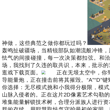
神做，这些典范之做你都玩过吗？
轰鸣扯破疆场，当精锐部队如潮流般冲锋，
怯气的间接碰撞，每一次决策都扣弦。和洽
场，我找到了久违的取共识，本来，批示的
逛戏下载页面。
正在无垠太空中，你
导能量炮，正在撞击前将其摧毁。“A”“D
你选择：无尽模式挑和小我得分极限，模式
山脉入侵者的。正在这片2D像素艺术勾勒
堆集能量解锁技术树，合理分派族人进行资
群的存续，用聪慧取怯气守护最初的家园。