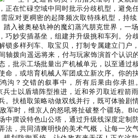
，正在忙碌空域中同时批示分歧机型，避免
，需应对更稠密的起降频次取特殊机型，持续
踏入被奥秘轨神的魔幻蒸汽朋克世界，一
，巧妙安插基坐，组建并升级挑和车列。分
解锁多样列车、取宝贝，打制专属建立门户
achine将时间轴拨向遥远将来，付与玩家饰演
态，批示工场批量出产机械单元，以至通过
使命，或培育机械人军团成立新次序。你的
鸿沟？交错的叙事中，所有后果由你承担
批示维京兵士以盾墙阵型推进，近和斧刃取近程
兵。扶植取策略动做双线并行，既可体验剧
，维京人的怒吼将扯破整个疆场。Bloons T
场中摆设特色山公塔，通过升级线深度定制
弄法，共同清爽明快的美术气概，让每一次
，规划防御系统，让仇敌有来无还！正在这