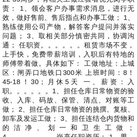
责： 1、领会客户办事需求消息，进行无
效，做好售前、售后指点和办事工做； 1、
熟练使用公司产物，解答客户提问并落实
问题； 3、取相关部分慎密共同，协调沟
通； 任职资。。。。。。租赁市场不变，
上手快，免费带薪培训，入职后有特地的
师傅带着做。具体如下： 工做地址：上城
区：闸弄口地铁口300米 上班时间：8！
45-18！30；月休5天 一、薪资：入
职。。。。。。1、担任仓库日常物资的验
收、入库、码放、保管、清点、对账等工
做； 2、担任仓库日常物资的挑撰、复核、
卸车及发运工做； 3、担任连结仓内货物和
的洁净、划一和卫生工做；
4、。。。。。。岗亭任职资历： 1、男，