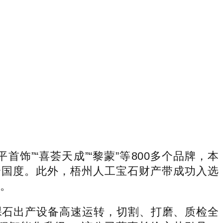
”“喜荟天成”“黎蒙”等800多个品牌，本
个国度。此外，梧州人工宝石财产带成功入选
时。
石出产设备高速运转，切割、打磨、质检全