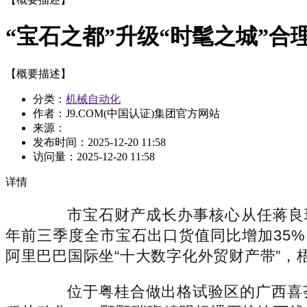
“宝石之都”升级“时髦之城”合
【概要描述】
分类：
机械自动化
作者：J9.COM(中国认证)集团官方网站
来源：
发布时间：
2025-12-20 11:58
访问量：
2025-12-20 11:58
详情
市宝石财产成长办事核心从任蒋良琼暗示
年前三季度全市宝石出口货值同比增加35
阿里巴巴国际坐“十大数字化外贸财产带”，梧
位于粤桂合做出格试验区的广西喜荟