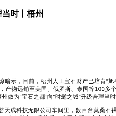
理当时丨梧州
，目前，梧州人工宝石财产已培育“旭平首饰
%，产物远销至美国、俄罗斯、泰国等100多
州做为“宝石之都”向“时髦之城”升级合理当
天成科技无限公司车间里，数百台莫桑石裸