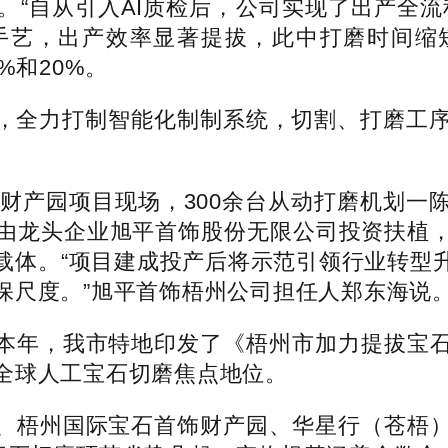
。“自从引入AI质检后，公司实现了出产全流
手艺，出产效率显著提拔，此中打磨时间缩短
%和20%。
力打制智能化制制系统，切割、打磨工序实
财产园项目现场，300余台从动打磨机划一
由龙头企业旭平首饰股份无限公司投资扶植
载体。“项目建成投产后将示范引领行业转型
保尺度。”旭平首饰梧州公司担任人郑东海说
年，我市特地印发了《梧州市加力提拔宝石
全球人工宝石切磨焦点地位。
梧州国际宝石首饰财产园、华星行（苍梧）