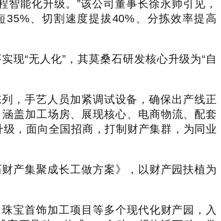
程智能化升级。”该公司董事长徐永帅引见，
35%、切割速度提拔40%、分拣效率提高
现“无人化”，其莫桑石研发核心升级为“自
陈列，手艺人员加紧调试设备，确保出产线正
，涵盖加工场房、展现核心、电商物流、配套
升级，面向全国招商，打制财产集群，为同业
。
财产集聚成长工做方案》，以财产园扶植为
珠宝首饰加工项目等多个现代化财产园，入