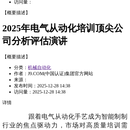
访问量：
【概要描述】
2025年电气从动化培训顶尖公
司分析评估演讲
【概要描述】
分类：
机械自动化
作者：J9.COM(中国认证)集团官方网站
来源：
发布时间：
2025-12-28 14:38
访问量：
2025-12-28 14:38
详情
跟着电气从动化手艺成为智能制制
行业的焦点驱动力，市场对高质量培训需