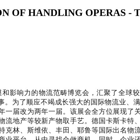
ON OF HANDLING OPERAS - 
模和影响力的物流范畴博览会，汇聚了全球较
事。为了顺应不竭成长强大的国际物流业、满脚
年一届改为两年一届。该展会全方位展现了
物流地产等较新产物取手艺。德国卡斯卡特
特克林、斯维依、丰田、耶鲁等国际出名物
商业平台，从中寻找合做商机。同时，企业