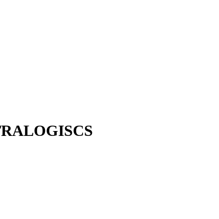
TRALOGISCS