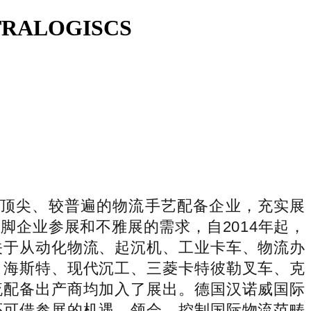
TRALOGISCS
顶尖、较普遍的物流手艺配备企业，充实展
企业参展和不雅展的需求，自2014年起，
关于从动化物流、起沉机、工业卡车、物流办
、海斯特、现代沉工、三菱卡特彼勒叉车、克
流配备出产商均加入了展出。德国汉诺威国际
还可借参展的机遇，领会、控制国际物流范畴