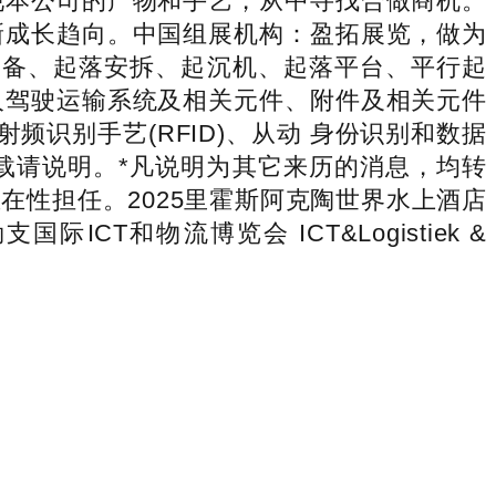
现本公司的产物和手艺，从中寻找合做商机。
新成长趋向。中国组展机构：盈拓展览，做为
设备、起落安拆、起沉机、起落平台、平行起
人驾驶运输系统及相关元件、附件及相关元件
识别手艺(RFID)、从动 身份识别和数据
载请说明。*凡说明为其它来历的消息，均转
性担任。2025里霍斯阿克陶世界水上酒店
和物流博览会 ICT&Logistiek &