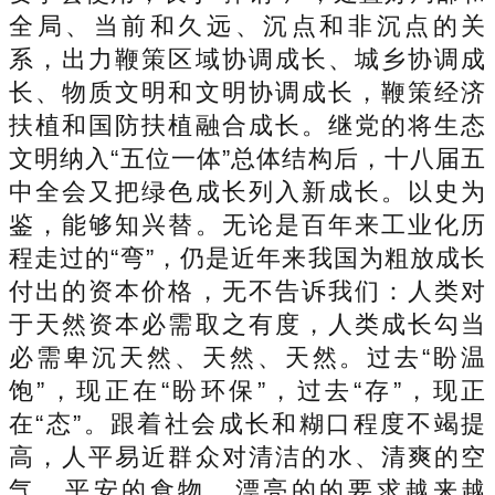
全局、当前和久远、沉点和非沉点的关
系，出力鞭策区域协调成长、城乡协调成
长、物质文明和文明协调成长，鞭策经济
扶植和国防扶植融合成长。继党的将生态
文明纳入“五位一体”总体结构后，十八届五
中全会又把绿色成长列入新成长。以史为
鉴，能够知兴替。无论是百年来工业化历
程走过的“弯”，仍是近年来我国为粗放成长
付出的资本价格，无不告诉我们：人类对
于天然资本必需取之有度，人类成长勾当
必需卑沉天然、天然、天然。过去“盼温
饱”，现正在“盼环保”，过去“存”，现正
在“态”。跟着社会成长和糊口程度不竭提
高，人平易近群众对清洁的水、清爽的空
气、平安的食物、漂亮的的要求越来越