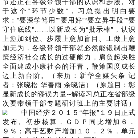
节还正在各级带领干部的认识和步履。对
于这个“环节少数”，习总提出明白要
求：“要深学笃用”“要用好”“要立异手段”“要
守住底线”……以新成长为“批示棒”，认识
上愈加到位、步履上愈加盲目、工做上愈
加无为，各级带领干部就必然能锻制出鞭
策经济社会成长的过硬能力，肩负起决胜
全面建成小康社会的汗青，鞭策国度成长
迈上新台阶。（来历：新华全媒头条 记
者：张晓松 华春雨 余晓洁）（原题目：彰
显新成长的谬误力量--解读习总正在省部级
次要带领干部专题研讨班上的主要讲话）
中国经济２０１５“年报”１９日正式
发布。初步核算，ＧＤＰ同比增加６．
９％；高手艺财产增加１０．２％，单元