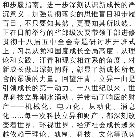
和步履指南。进一步深刻认识新成长的严
沉意义，加强贯彻落实的思惟盲目和步履
盲目，不只要知其然，更要知其所以然。
正在日前举行的省部级次要带领干部进修
贯彻十八届五中全会专题研讨班开班式
上，习总从党和国度成长全局高度，从理
论和实践、汗青和现实相连系的角度，对
新成长做出深刻阐释，彰显了新成长所包
含的谬误的力量。回望汗青，立异一曲是
引领成长的第一动力。十八世纪以来，世
界科技立异潮水涌动，并带动了响应的财
产——机械化、电力化、从动化、消息
化……每一次科技立异和财产，都深刻改
变着世界。环视世界，经济社会成长越来
越依赖于理论、轨制、科技、文化等范畴