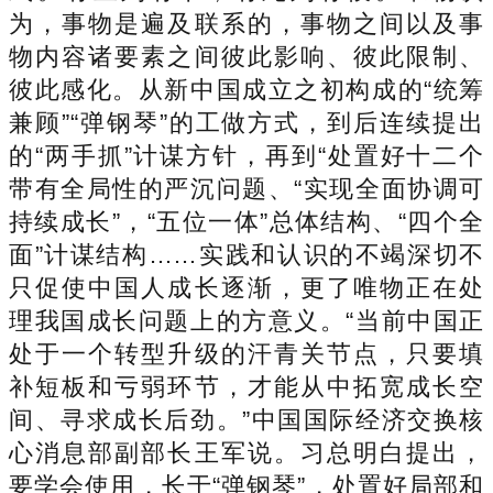
为，事物是遍及联系的，事物之间以及事
物内容诸要素之间彼此影响、彼此限制、
彼此感化。从新中国成立之初构成的“统筹
兼顾”“弹钢琴”的工做方式，到后连续提出
的“两手抓”计谋方针，再到“处置好十二个
带有全局性的严沉问题、“实现全面协调可
持续成长”，“五位一体”总体结构、“四个全
面”计谋结构……实践和认识的不竭深切不
只促使中国人成长逐渐，更了唯物正在处
理我国成长问题上的方意义。“当前中国正
处于一个转型升级的汗青关节点，只要填
补短板和亏弱环节，才能从中拓宽成长空
间、寻求成长后劲。”中国国际经济交换核
心消息部副部长王军说。习总明白提出，
要学会使用，长于“弹钢琴”，处置好局部和