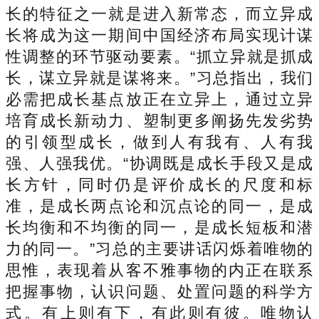
长的特征之一就是进入新常态，而立异成
长将成为这一期间中国经济布局实现计谋
性调整的环节驱动要素。“抓立异就是抓成
长，谋立异就是谋将来。”习总指出，我们
必需把成长基点放正在立异上，通过立异
培育成长新动力、塑制更多阐扬先发劣势
的引领型成长，做到人有我有、人有我
强、人强我优。“协调既是成长手段又是成
长方针，同时仍是评价成长的尺度和标
准，是成长两点论和沉点论的同一，是成
长均衡和不均衡的同一，是成长短板和潜
力的同一。”习总的主要讲话闪烁着唯物的
思惟，表现着从客不雅事物的内正在联系
把握事物，认识问题、处置问题的科学方
式。有上则有下，有此则有彼。唯物认