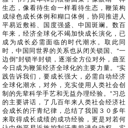
生态，像看待生命一样看待生态，鞭策构
成绿色成长体例和糊口体例，协同推进人
平易近敷裕、国度强盛、中国斑斓。数百
年来，经济全球化不竭加快成长演化，已
成为成长必需面临的时代潮水。取此同
时，中国同世界的关系也从闭关锁国、“一
边倒”封锁半封锁，逐渐全方位对外，曲至
今日成为鞭策经济全球化的主要力量。“实
践告诉我们，要成长强大，必需自动经济
全球化潮水，对外，充实使用人类社会创
制的先辈科学手艺和无益办理经验。”习总
的主要讲话，了几百年来人类社会经济社
会成长的汗青纪律，总结了我国３０多年
来取得成长成绩的成功经验，更是对若何
让中华平易近族控制汗青前进自动权，实