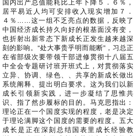
国内出产总值能耗比上年下降５．６％，
居平易近人均可安排收入现实增加７．
４％……这一组不乏亮点的数据，反映了
中国经济成长持久向好的根基面没有变，
也折射出新常态下新成长正发生越来越深
刻的影响。“处大事贵乎明而能断”，习总正
在省部级次要带领干部进修贯彻十八届五
中全会专题研讨班开班式上，对贯彻落实
立异、协调、绿色、、共享的新成长做出
系统阐释、提出明白要求。这为我们以新
成长引领新实践，进一步凝结了思惟共
识、指了然步履标的目的。马克思指出：
理论正在一个国度实现的程度，老是决定
于理论满脚这个国度的需要的程度。五大
成长是正在深刻总结国表里成长经验教