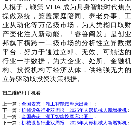
大模子，鞭策 VLIA 成为具身智能时代焦点
操做系统，笼盖家庭陪同、养老办事、工
业从动化等万亿级市场，为人类糊口取财
产变化注入新动能。「睿兽阐发」是创业
邦旗下横跨一二级市场的分析性立异数据
平台，努力于通过立即、无效、可触达的
行业一手数据，为大企业、处所、金融机
构、投资机构等经济从体，供给强无力的
立异驱动取投资决策根据。
扫二维码用手机看
上一篇：
全国表态！湖工智能按摩床出圈！
:
下一篇：
机械设备行业双周报：2025年人形机械人新增拆机
:
上一篇：
全国表态！湖工智能按摩床出圈！
:
下一篇：
机械设备行业双周报：2025年人形机械人新增拆机
:
销售热线