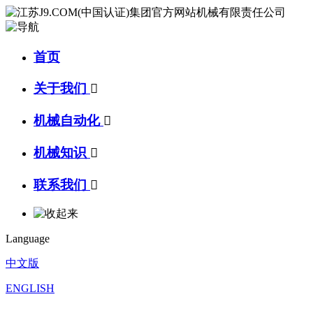
首页
关于我们

机械自动化

机械知识

联系我们

Language
中文版
ENGLISH