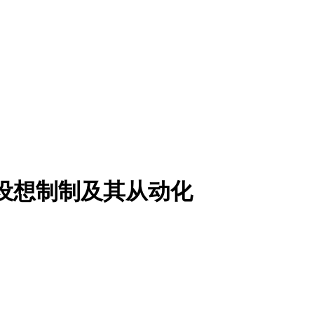
械设想制制及其从动化