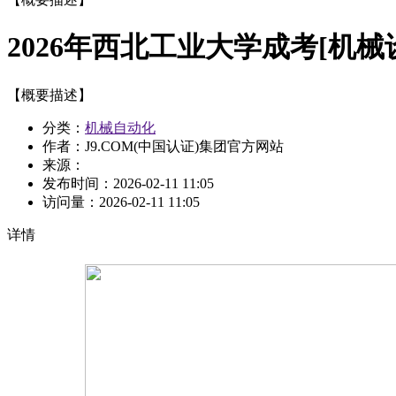
2026年西北工业大学成考[机
【概要描述】
分类：
机械自动化
作者：J9.COM(中国认证)集团官方网站
来源：
发布时间：
2026-02-11 11:05
访问量：
2026-02-11 11:05
详情