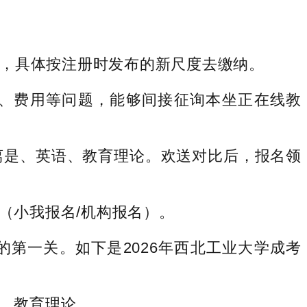
摆布，具体按注册时发布的新尺度去缴纳。
、费用等问题，能够间接征询本坐正在线教
离是、英语、教育理论。欢送对比后，报名领
小我报名/机构报名）。
一关。如下是2026年西北工业大学成考
、教育理论。