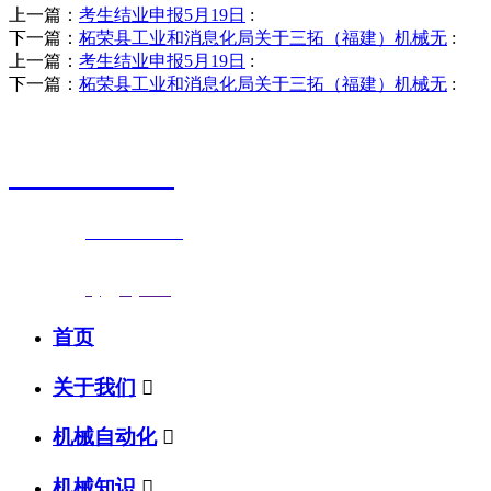
上一篇：
考生结业申报5月19日
:
下一篇：
柘荣县工业和消息化局关于三拓（福建）机械无
:
上一篇：
考生结业申报5月19日
:
下一篇：
柘荣县工业和消息化局关于三拓（福建）机械无
:
销售热线
0523-87590811
联系电话：
0523-87590811
传真号码：0523-87686463
邮箱地址：
nj@jsnj.com
首页
关于我们

机械自动化

机械知识
