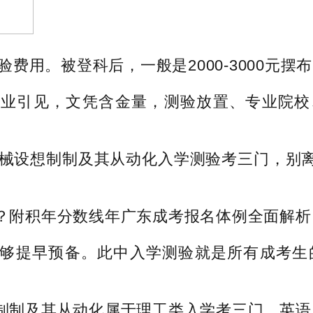
费用。被登科后，一般是2000-3000元
引见，文凭含金量，测验放置、专业院校
械设想制制及其从动化入学测验考三门，别
附积年分数线年广东成考报名体例全面解析（
提早预备。此中入学测验就是所有成考生的第
制及其从动化属于理工类入学考三门，英语