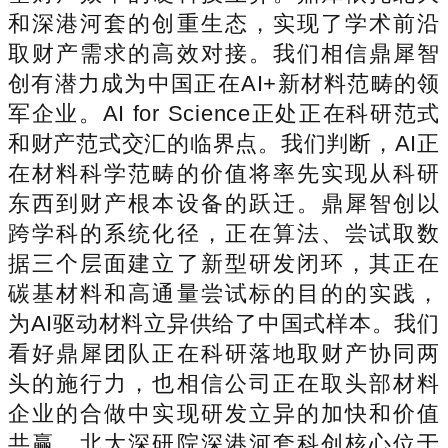
和深港河套的创重生态，实现了学术前沿
取财产需求的高效对接。我们相信鼎犀智
创有潜力成为中国正在AI+新材料范畴的领
军企业。AI for Science正处正在科研范式
和财产范式交汇的临界点。我们判断，AI正
在材料科学范畴的价值将率先实现从科研
东西到财产根本设备的跃迁。鼎犀智创以
跨学科的系统化径，正在算法、尝试取数
据三个层面建立了新型研发闭环，其正在
碳基材料和高通量尝试标的目的的实践，
为AI驱动材料立异供给了中国式样本。我们
看好鼎犀团队正在科研落地取财产协同两
头的施行力，也相信公司正在取头部材料
企业的合做中实现研发立异的加快和价值
共赢。北大深研院深港河套科创核心位于