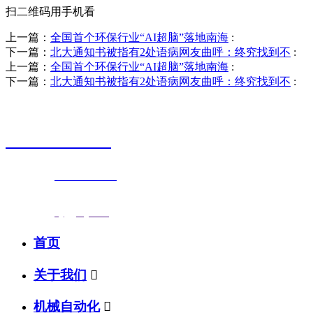
扫二维码用手机看
上一篇：
全国首个环保行业“AI超脑”落地南海
:
下一篇：
北大通知书被指有2处语病网友曲呼：终究找到不
:
上一篇：
全国首个环保行业“AI超脑”落地南海
:
下一篇：
北大通知书被指有2处语病网友曲呼：终究找到不
:
销售热线
0523-87590811
联系电话：
0523-87590811
传真号码：0523-87686463
邮箱地址：
nj@jsnj.com
首页
关于我们

机械自动化
