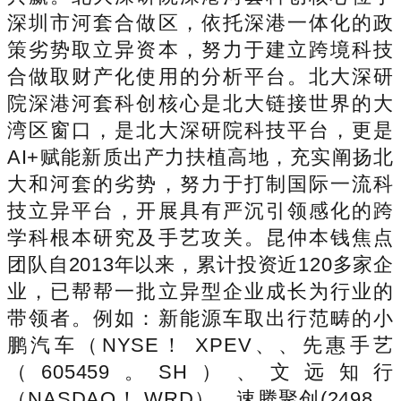
深圳市河套合做区，依托深港一体化的政
策劣势取立异资本，努力于建立跨境科技
合做取财产化使用的分析平台。北大深研
院深港河套科创核心是北大链接世界的大
湾区窗口，是北大深研院科技平台，更是
AI+赋能新质出产力扶植高地，充实阐扬北
大和河套的劣势，努力于打制国际一流科
技立异平台，开展具有严沉引领感化的跨
学科根本研究及手艺攻关。昆仲本钱焦点
团队自2013年以来，累计投资近120多家企
业，已帮帮一批立异型企业成长为行业的
带领者。例如：新能源车取出行范畴的小
鹏汽车（NYSE！ XPEV、、先惠手艺
（605459。SH）、文远知行
（NASDAQ！ WRD）、速腾聚创(2498。