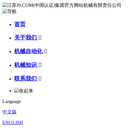
首页
关于我们

机械自动化

机械知识

联系我们

Language
中文版
ENGLISH