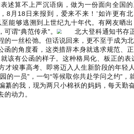
的表述算不上严沉语病，做为一份面向全国的
，8月18日来报到，爱来不来！’如许更有
以至能够逃溯到上世纪九十年代。有网友晒出自
可谓“典范传承”。
北大登科通知书存
程的一丝松弛。但话说回来，更不至于成为北大
公函的角度看，这类措辞本身就逃求规范、正
函就该有公函的样子。这种格局化、板正的表
方才竣事高考、即将迈入人生新阶段的年轻
园的一员”，一句“等候取你共赴学问之约”
编纂的我，现为两只小棉袄的妈妈，每天勤
去的动力。