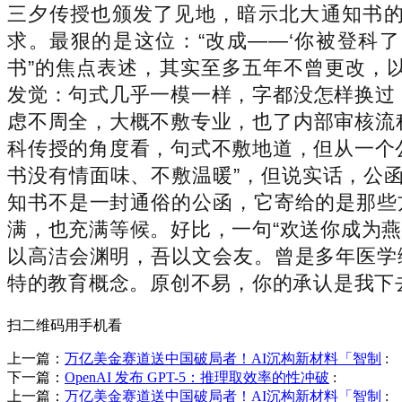
三夕传授也颁发了见地，暗示北大通知书
求。最狠的是这位：“改成——‘你被登科了
书”的焦点表述，其实至多五年不曾更改，
发觉：句式几乎一模一样，字都没怎样换过，
虑不周全，大概不敷专业，也了内部审核流
科传授的角度看，句式不敷地道，但从一个
书没有情面味、不敷温暖”，但说实话，公
知书不是一封通俗的公函，它寄给的是那些
满，也充满等候。好比，一句“欢送你成为燕
以高洁会渊明，吾以文会友。曾是多年医学
特的教育概念。原创不易，你的承认是我下
扫二维码用手机看
上一篇：
万亿美金赛道送中国破局者！AI沉构新材料「智制
:
下一篇：
OpenAI 发布 GPT-5：推理取效率的性冲破
:
上一篇：
万亿美金赛道送中国破局者！AI沉构新材料「智制
: