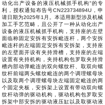
动化出产设备的液压机械抓手机构”的专
利，授权通知布告号CN223734894U，申
请日期为2025年1月。本适用新型涉及机械
加工手艺范畴，且公开了一种从动化出产
设备的液压机械抓手机构，支持座的左壁
面临称固定安拆有安拆毗连杆，两个安拆
毗连杆的左端固定安拆有安拆架，支持座
的左壁面开设有夹持滑槽，支持座的左端
设置有夹持机构，夹持机构包罗取夹持滑
槽内部动弹毗连的双向螺纹杆、取双向螺
纹杆前端两头螺纹毗连的两个调理螺母块
以及取两个调理螺母块左端固定毗连的两
个固定夹板，安拆架上设置有带动双向螺
纹杆动弹的驱动机构，驱动机构包罗取安
拆架中部安拆的驱动液压缸以及取驱动液