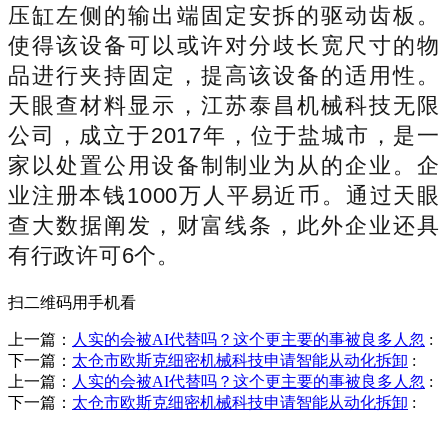
压缸左侧的输出端固定安拆的驱动齿板。
使得该设备可以或许对分歧长宽尺寸的物
品进行夹持固定，提高该设备的适用性。
天眼查材料显示，江苏泰昌机械科技无限
公司，成立于2017年，位于盐城市，是一
家以处置公用设备制制业为从的企业。企
业注册本钱1000万人平易近币。通过天眼
查大数据阐发，财富线条，此外企业还具
有行政许可6个。
扫二维码用手机看
上一篇：
人实的会被AI代替吗？这个更主要的事被良多人忽
:
下一篇：
太仓市欧斯克细密机械科技申请智能从动化拆卸
:
上一篇：
人实的会被AI代替吗？这个更主要的事被良多人忽
:
下一篇：
太仓市欧斯克细密机械科技申请智能从动化拆卸
:
销售热线