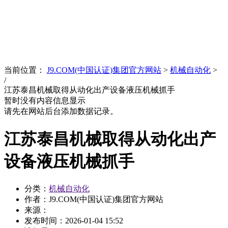
News
文化品牌
当前位置：
J9.COM(中国认证)集团官方网站
>
机械自动化
>
/
江苏泰昌机械取得从动化出产设备液压机械抓手
暂时没有内容信息显示
请先在网站后台添加数据记录。
江苏泰昌机械取得从动化出产
设备液压机械抓手
分类：
机械自动化
作者：J9.COM(中国认证)集团官方网站
来源：
发布时间：
2026-01-04 15:52