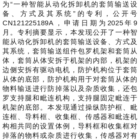
为“一种智能从动化拆卸机的套筒输送设
备、方式及其系统”的专利，公开号
CN121225189A，申请日期为2025年9
月。专利摘要显示，本发现公开了一种智
能从动化拆卸机的套筒输送设备、方式及
其系统，套筒输送组件包罗机架和套筒从
体，套筒从体安拆于机架的内部，机架的
边侧安拆有驱动电机，防护机构位于套筒
从体的底部，防护机构用于对套筒从体的
物料输送进行防掉落以及杂质收集，还包
罗支持腿和毗连机构，支持腿固定毗连于
机架的底部。本发现通过操纵防护框、毗
连框、导料框、收集框、传感器和毗连机
构相共同的设置体例，导料框和收集框对
掉落的物料或杂质进行收集，传感器对有